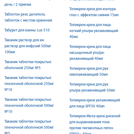
день / 2 приема
Топикрем крем для контура
Таблетон рекс делитель
глаз с эффектом сияния 15мл
таблеток с местом хранения
Топикрем крем для лица
Табурет для ванны Lux 510
легкий ультра-увлажняющий
40мл
Таваник раствор для ин
раствор для инфузий 500мг
Топикрем крем для лица
100мл
насыщенный ультра-
увлажняющий 40мл
Таваник таблетки покрытые
оболочкой 250мг №5
Топикрем крем для рук
омолаживающий 50мл
Таваник таблетки покрытые
пленочной оболочкой 250мг
Топикрем крем для рук
№10
ультра-увлажняющий 50мл
Таваник таблетки покрытые
Топикрем крем увлажняющий
пленочной оболочкой 500мг
для лица SPF50 40мл
№10
Топикрем Мела крем дневной
Таваник таблетки покрытые
для выравнивания тона
пленочной оболочкой 500мг
против пигментных пятен
№5