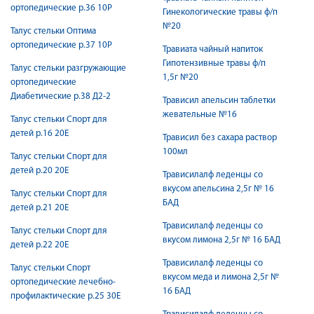
ортопедические р.36 10Р
Гинекологические травы ф/п
№20
Талус стельки Оптима
ортопедические р.37 10Р
Травиата чайный напиток
Гипотензивные травы ф/п
Талус стельки разгружающие
1,5г №20
ортопедические
Диабетические р.38 Д2-2
Трависил апельсин таблетки
жевательные №16
Талус стельки Спорт для
детей р.16 20Е
Трависил без сахара раствор
100мл
Талус стельки Спорт для
детей р.20 20Е
Трависилалф леденцы со
вкусом апельсина 2,5г № 16
Талус стельки Спорт для
БАД
детей р.21 20Е
Трависилалф леденцы со
Талус стельки Спорт для
вкусом лимона 2,5г № 16 БАД
детей р.22 20Е
Трависилалф леденцы со
Талус стельки Спорт
вкусом меда и лимона 2,5г №
ортопедические лечебно-
16 БАД
профилактические р.25 30Е