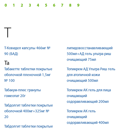
0
1
2
3
4
5
6
7
8
9
Т
Т-Ковидел капсулы 466мг №
липидовосстанавливающий
90 (БАД)
500мл+АД гель ультра риш
очищающий 75мл
Та
Табакетте таблетки покрытые
Топикрем АД Ультра Риш гель
оболочкой пленочной 1,5мг
для атопичной кожи
№ 100
очищающий 500мл
Табакум-плюс гранулы
Топикрем АК гель для лица
гомеопат 20г
очищающий
оздоравливающий 200мл
Табдолгит таблетки покрытые
оболочкой 400мг+325мг №
Топикрем АК гель
20
очищающий
оздоравливающий 400мл
Табдолгит таблетки покрытые