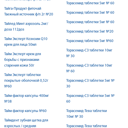
Торасемид таблетки 5мг № 60
Тайга-Продукт фиточай
Торасемид таблетки 5мг № 60
Таежный источник ф/п 2г №20
Торасемид таблетки 5мг № 60
Тайлед Минт аэрозоль 2мг/
доза 112доз
Торасемид таблетки 5мг №20
Тайм Эксперт Коэнзим Q10
Торасемид таблетки 5мг №60
крем для лица 50мл
Торасемид-СЗ таблетки 10мг
Тайм Эксперт крем для
№ 30
борьбы с признаками
старения кожи 50г
Торасемид-СЗ таблетки 10мг
№ 60
Тайм Эксперт таблетки
покрытые оболочкой 0,52г
Торасемид-СЗ таблетки 5мг №
№60
30
Тайм-фактор капсулы 400мг
Торасемид-СЗ таблетки 5мг №
№38
60
Тайм-фактор капсулы №60
Торасемид-Тева таблетки
10мг № 30
Таймдент зубная щетка для
взрослых / средняя
Торасемид-Тева таблетки