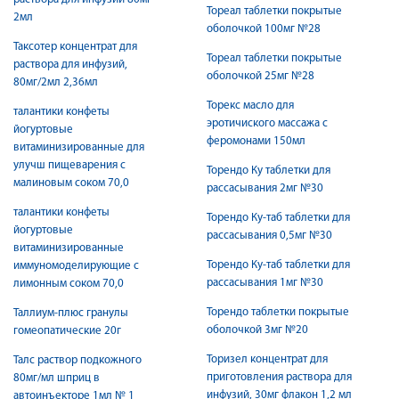
Тореал таблетки покрытые
2мл
оболочкой 100мг №28
Таксотер концентрат для
Тореал таблетки покрытые
раствора для инфузий,
оболочкой 25мг №28
80мг/2мл 2,36мл
Торекс масло для
талантики конфеты
эротичиского массажа с
йогуртовые
феромонами 150мл
витаминизированные для
улучш пищеварения с
Торендо Ку таблетки для
малиновым соком 70,0
рассасывания 2мг №30
талантики конфеты
Торендо Ку-таб таблетки для
йогуртовые
рассасывания 0,5мг №30
витаминизированные
Торендо Ку-таб таблетки для
иммуномоделирующие с
рассасывания 1мг №30
лимонным соком 70,0
Торендо таблетки покрытые
Таллиум-плюс гранулы
оболочкой 3мг №20
гомеопатические 20г
Торизел концентрат для
Талс раствор подкожного
приготовления раствора для
80мг/мл шприц в
инфузий, 30мг флакон 1,2 мл
автоинъекторе 1мл № 1