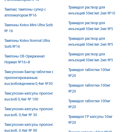
Трамадол раствор для
Тампакс тампоны супер с
инъекций 50мг/мл 2мл №10
аппликатором №16
Трамадол раствор для
Тампоны Kotex Mini Ultra Sorb
инъекций 50мг/мл 2мл №5
№ 16
Трамадол раствор для
Тампоны Kotex Normal Ultra
инъекций 50мг/мл 2мл №5
Sorb №16
Трамадол раствор для
Тампоны ОБ Ориджинал
инъекций 50мг/мл 2мл №5
Нормал №16+8
Трамадол таблетки 100мг
Тамсулозин Бактэр таблетки с
№20
пролонгированным
высвобождением 0,4мг №30
Трамадол таблетки 100мг
№20
Тамсулозин капсулы пролонг
высвоб 0,4мг № 100
Трамадол таблетки 100мг
№20
Тамсулозин капсулы пролонг.
высвоб. 0,4мг № 30
Трамадол-ГР капсулы 50мг
№20
Тамсулозин капсулы пролонг.
высвоб. 0,4мг № 90