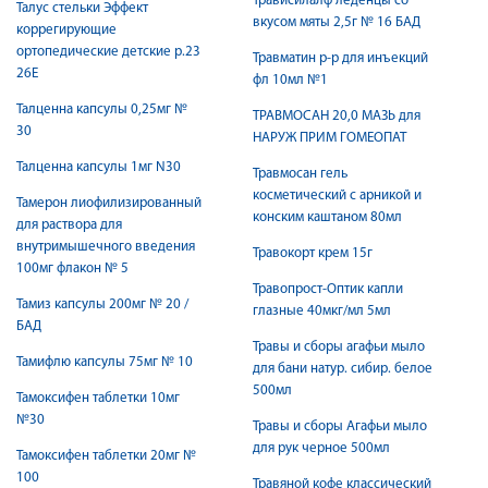
Трависилалф леденцы со
Талус стельки Эффект
вкусом мяты 2,5г № 16 БАД
коррегирующие
ортопедические детские р.23
Травматин р-р для инъекций
26Е
фл 10мл №1
Талценна капсулы 0,25мг №
ТРАВМОСАН 20,0 МАЗЬ для
30
НАРУЖ ПРИМ ГОМЕОПАТ
Талценна капсулы 1мг N30
Травмосан гель
косметический с арникой и
Тамерон лиофилизированный
конским каштаном 80мл
для раствора для
внутримышечного введения
Травокорт крем 15г
100мг флакон № 5
Травопрост-Оптик капли
Тамиз капсулы 200мг № 20 /
глазные 40мкг/мл 5мл
БАД
Травы и сборы агафьи мыло
Тамифлю капсулы 75мг № 10
для бани натур. сибир. белое
500мл
Тамоксифен таблетки 10мг
№30
Травы и сборы Агафьи мыло
для рук черное 500мл
Тамоксифен таблетки 20мг №
100
Травяной кофе классический