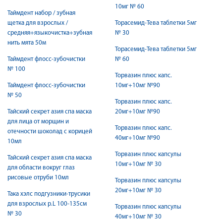
10мг № 60
Таймдент набор / зубная
щетка для взрослых /
Торасемид-Тева таблетки 5мг
средняя+языкочистка+зубная
№ 30
нить мята 50м
Торасемид-Тева таблетки 5мг
Таймдент флосс-зубочистки
№ 60
№ 100
Торвазин плюс капс.
Таймдент флосс-зубочистки
10мг+10мг №90
№ 50
Торвазин плюс капс.
Тайский секрет азия спа маска
20мг+10мг №90
для лица от морщин и
Торвазин плюс капс.
отечности шоколад с корицей
40мг+10мг №90
10мл
Торвазин плюс капсулы
Тайский секрет азия спа маска
10мг+10мг № 30
для области вокруг глаз
рисовые отруби 10мл
Торвазин плюс капсулы
20мг+10мг № 30
Така хэлс подгузники-трусики
для взрослых р.L 100-135см
Торвазин плюс капсулы
№ 30
40мг+10мг № 30