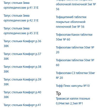
Талус стельки Зима
оболочкой плёночной 5мг №
ортопедические р.41 31Е
56
Талус стельки Зима
Тофацитиниб таблетки
ортопедические р.42 31Е
покрытые оболочкой
пленочной 5мг № 56
Талус стельки Зима
ортопедические р.45 31Е
Тофизопам Канон таблетки
50мг № 60
Талус стельки Комфорт р.36
38К
Тофизопам таблетки 50мг №
20
Талус стельки Комфорт р.37
38К
Тофизопам таблетки 50мг №
60
Талус стельки Комфорт р.38
38К
Тофизопам-СЗ таблетки 50мг
№ 20
Талус стельки Комфорт р.39
38К
Тофф Плюс капсулы №10
Талус стельки Комфорт р.40
Тр
38К
Траваксал капли глазные
0,04мг/мл 2,5мл №1
Талус стельки Комфорт р.41