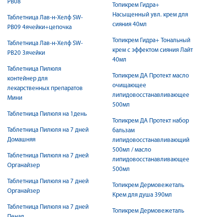
PB08
Топикрем Гидра+
Насыщенный увл. крем для
Таблетница Лав-н-Хелф SW-
сияния 40мл
PB09 4ячейки+цепочка
Топикрем Гидра+ Тональный
Таблетница Лав-н-Хелф SW-
крем с эффектом сияния Лайт
PB20 3ячейки
40мл
Таблетница Пилюля
Топикрем ДА Протект масло
контейнер для
очищающее
лекарственных препаратов
липидовосстанавливающее
Мини
500мл
Таблетница Пилюля на 1день
Топикрем ДА Протект набор
Таблетница Пилюля на 7 дней
бальзам
Домашняя
липидовосстанавливающий
500мл / масло
Таблетница Пилюля на 7 дней
липидовосстанавливающее
Органайзер
500мл
Таблетница Пилюля на 7 дней
Топикрем Дермовежеталь
Органайзер
Крем для душа 390мл
Таблетница Пилюля на 7 дней
Топикрем Дермовежеталь
Пенал