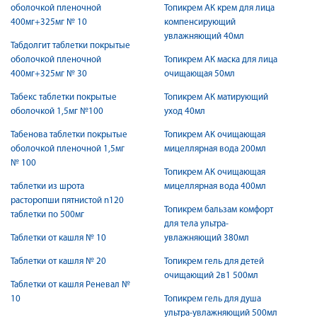
оболочкой пленочной
Топикрем АК крем для лица
400мг+325мг № 10
компенсирующий
увлажняющий 40мл
Табдолгит таблетки покрытые
оболочкой пленочной
Топикрем АК маска для лица
400мг+325мг № 30
очищающая 50мл
Табекс таблетки покрытые
Топикрем АК матирующий
оболочкой 1,5мг №100
уход 40мл
Табенова таблетки покрытые
Топикрем АК очищающая
оболочкой пленочной 1,5мг
мицеллярная вода 200мл
№ 100
Топикрем АК очищающая
таблетки из шрота
мицеллярная вода 400мл
расторопши пятнистой n120
Топикрем бальзам комфорт
таблетки по 500мг
для тела ультра-
Таблетки от кашля № 10
увлажняющий 380мл
Таблетки от кашля № 20
Топикрем гель для детей
очищающий 2в1 500мл
Таблетки от кашля Реневал №
10
Топикрем гель для душа
ультра-увлажняющий 500мл