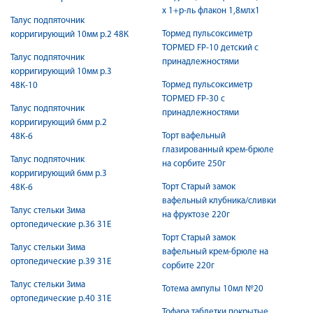
х 1+р-ль флакон 1,8млх1
Талус подпяточник
Тормед пульсоксиметр
корригирующий 10мм р.2 48К
TOPMED FP-10 детский с
Талус подпяточник
принадлежностями
корригирующий 10мм р.3
Тормед пульсоксиметр
48К-10
TOPMED FP-30 с
Талус подпяточник
принадлежностями
корригирующий 6мм р.2
Торт вафельный
48К-6
глазированный крем-брюле
Талус подпяточник
на сорбите 250г
корригирующий 6мм р.3
Торт Старый замок
48К-6
вафельный клубника/сливки
Талус стельки Зима
на фруктозе 220г
ортопедические р.36 31Е
Торт Старый замок
Талус стельки Зима
вафельный крем-брюле на
ортопедические р.39 31Е
сорбите 220г
Талус стельки Зима
Тотема ампулы 10мл №20
ортопедические р.40 31Е
Тофара таблетки покрытые