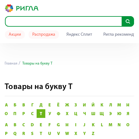
Акции
Распродажа
Яндекс Сплит
Ригла рекомендуе
Главная
Товары на букву Т
Товары на букву Т
А
Б
В
Г
Д
Е
Ё
Ж
З
И
Й
К
Л
М
Н
О
П
Р
С
Т
У
Ф
Х
Ц
Ч
Ш
Щ
Э
Ю
Я
A
B
C
D
E
F
G
H
I
J
K
L
M
N
O
P
Q
R
S
T
U
V
W
X
Y
Z