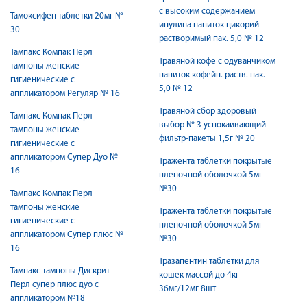
с высоким содержанием
Тамоксифен таблетки 20мг №
инулина напиток цикорий
30
растворимый пак. 5,0 № 12
Тампакс Компак Перл
Травяной кофе с одуванчиком
тампоны женские
напиток кофейн. раств. пак.
гигиенические с
5,0 № 12
аппликатором Регуляр № 16
Травяной сбор здоровый
Тампакс Компак Перл
выбор № 3 успокаивающий
тампоны женские
фильтр-пакеты 1,5г № 20
гигиенические с
аппликатором Супер Дуо №
Тражента таблетки покрытые
16
пленочной оболочкой 5мг
№30
Тампакс Компак Перл
тампоны женские
Тражента таблетки покрытые
гигиенические с
пленочной оболочкой 5мг
аппликатором Супер плюс №
№30
16
Тразапентин таблетки для
Тампакс тампоны Дискрит
кошек массой до 4кг
Перл супер плюс дуо с
36мг/12мг 8шт
аппликатором №18