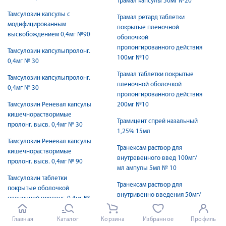
Трамал капсулы 50мг №20
Тамсулозин капсулы с
Трамал ретард таблетки
модифицированным
покрытые пленочной
высвобождением 0,4мг №90
оболочкой
пролонгированного действия
Тамсулозин капсулыпролонг.
100мг №10
0,4мг № 30
Трамал таблетки покрытые
Тамсулозин капсулыпролонг.
пленочной оболочкой
0,4мг № 30
пролонгированного действия
Тамсулозин Реневал капсулы
200мг №10
кишечнорастворимые
Трамицент спрей назальный
пролонг. высв. 0,4мг № 30
1,25% 15мл
Тамсулозин Реневал капсулы
Транексам раствор для
кишечнорастворимые
внутревенного введ 100мг/
пролонг. высв. 0,4мг № 90
мл ампулы 5мл № 10
Тамсулозин таблетки
Транексам раствор для
покрытые оболочкой
внутривенно введения 50мг/
пленочной пролонг. 0,4мг №
мл №10
30
Главная
Каталог
Корзина
Избранное
Профиль
Транексам таблетки покрытые
Тамсулозин-OBL капсулы с