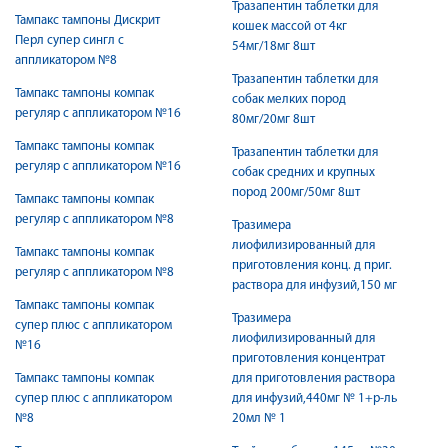
Тразапентин таблетки для
Тампакс тампоны Дискрит
кошек массой от 4кг
Перл супер сингл с
54мг/18мг 8шт
аппликатором №8
Тразапентин таблетки для
Тампакс тампоны компак
собак мелких пород
регуляр с аппликатором №16
80мг/20мг 8шт
Тампакс тампоны компак
Тразапентин таблетки для
регуляр с аппликатором №16
собак средних и крупных
пород 200мг/50мг 8шт
Тампакс тампоны компак
регуляр с аппликатором №8
Тразимера
лиофилизированный для
Тампакс тампоны компак
приготовления конц. д приг.
регуляр с аппликатором №8
раствора для инфузий,150 мг
Тампакс тампоны компак
Тразимера
супер плюс с аппликатором
лиофилизированный для
№16
приготовления концентрат
Тампакс тампоны компак
для приготовления раствора
супер плюс с аппликатором
для инфузий,440мг № 1+р-ль
№8
20мл № 1