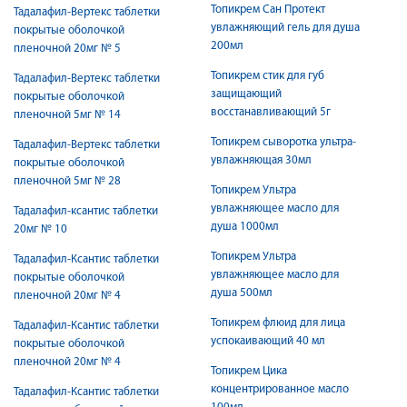
Топикрем Сан Протект
Тадалафил-Вертекс таблетки
увлажняющий гель для душа
покрытые оболочкой
200мл
пленочной 20мг № 5
Топикрем стик для губ
Тадалафил-Вертекс таблетки
защищающий
покрытые оболочкой
восстанавливающий 5г
пленочной 5мг № 14
Топикрем сыворотка ультра-
Тадалафил-Вертекс таблетки
увлажняющая 30мл
покрытые оболочкой
пленочной 5мг № 28
Топикрем Ультра
увлажняющее масло для
Тадалафил-ксантис таблетки
душа 1000мл
20мг № 10
Топикрем Ультра
Тадалафил-Ксантис таблетки
увлажняющее масло для
покрытые оболочкой
душа 500мл
пленочной 20мг № 4
Топикрем флюид для лица
Тадалафил-Ксантис таблетки
успокаивающий 40 мл
покрытые оболочкой
пленочной 20мг № 4
Топикрем Цика
концентрированное масло
Тадалафил-Ксантис таблетки