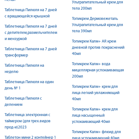
Ультрапитательный крем для
тела 200мл
Таблетница Пилюля на 7 дней
с вращающейся крышкой
Топикрем Дермовежеталь
Ультрапитательный крем для
Таблетница Пилюля на 7 дней
тела 390мл
с делителем,размельчителем
и мензуркой
Топикрем Калм+ AR крем
дневной против покраснений
Таблетница Пилюля на 7 дней
40мл
трансформер
Топикрем Калм+ вода
Таблетница Пилюля на
мицеллярная успокаивающая
неделю
200мл
Таблетница Пилюля на один
Топикрем Калм+ крем для
день № 1
лица легкий увлажняющий
Таблетница Пилюля с
40мл
делением
Топикрем Калм+ крем для
Таблетница электронная с
лица насыщенный
таймером (для трех.видов
успокаивающий 40мл
прод-и)2023
Топикрем Калм+ флюид для
Таблетон мини 2 контейнер 1
лица успокаивающий 40мл