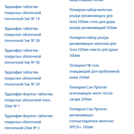
мицеллярная 400мл
Тадалафил таблетки
Топикрем набор молочко
покрытые оболочкой
ультра-увлажняющее для
пленочной 5мг № 14
тела 500мл+гель для душа
ультра-увлажняющий 500мл
Тадалафил таблетки
покрытые оболочкой
Топикрем набор ультра-
пленочной 5мг № 28
увлажняющее молочко для
тела 500мл+масло для душа
Тадалафил таблетки
500мл
покрытые оболочкой
пленочной 5мг № 30
Топикрем ПВ гель
очищающий для проблемной
Тадалафил таблетки
кожи 200мл
покрытые оболочкой
пленочной 5мг № 30
Топикрем Сан Протект
освежающее желе после
Тадалафил-Вертекс таблетки
загара 200мл
покрытые оболочкой плен
20мг № 1
Топикрем Сан Протект
увлажняющее
Тадалафил-Вертекс таблетки
солнцезащитное молочко
покрытые оболочкой
SPF50+ 200мл
пленочной 20мг № 2