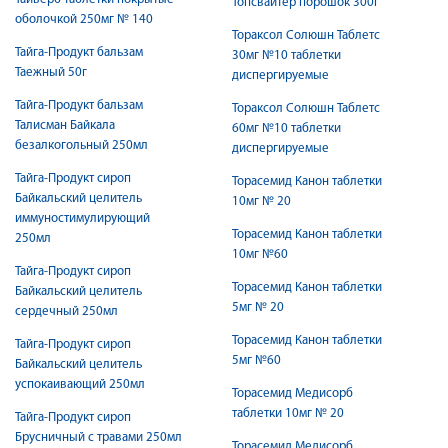
Топсвайтер порошок 300г
оболочкой 250мг № 140
Тораксол Солюшн Таблетс
Тайга-Продукт бальзам
30мг №10 таблетки
Таежный 50г
диспергируемые
Тайга-Продукт бальзам
Тораксол Солюшн Таблетс
Талисман Байкала
60мг №10 таблетки
безалкогольный 250мл
диспергируемые
Тайга-Продукт сироп
Торасемид Канон таблетки
Байкальский целитель
10мг № 20
иммуностимулирующий
Торасемид Канон таблетки
250мл
10мг №60
Тайга-Продукт сироп
Торасемид Канон таблетки
Байкальский целитель
5мг № 20
сердечный 250мл
Торасемид Канон таблетки
Тайга-Продукт сироп
5мг №60
Байкальский целитель
успокаивающий 250мл
Торасемид Медисорб
таблетки 10мг № 20
Тайга-Продукт сироп
Брусничный с травами 250мл
Торасемид Медисорб