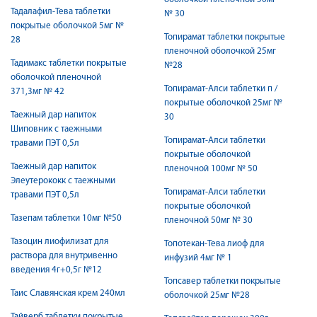
Тадалафил-Тева таблетки
№ 30
покрытые оболочкой 5мг №
Топирамат таблетки покрытые
28
пленочной оболочкой 25мг
Тадимакс таблетки покрытые
№28
оболочкой пленочной
Топирамат-Алси таблетки п /
371,3мг № 42
покрытые оболочкой 25мг №
Таежный дар напиток
30
Шиповник с таежными
Топирамат-Алси таблетки
травами ПЭТ 0,5л
покрытые оболочкой
Таежный дар напиток
пленочной 100мг № 50
Элеутерококк с таежными
Топирамат-Алси таблетки
травами ПЭТ 0,5л
покрытые оболочкой
Тазепам таблетки 10мг №50
пленочной 50мг № 30
Тазоцин лиофилизат для
Топотекан-Тева лиоф для
раствора для внутривенно
инфузий 4мг № 1
введения 4г+0,5г №12
Топсавер таблетки покрытые
Таис Славянская крем 240мл
оболочкой 25мг №28
Тайверб таблетки покрытые