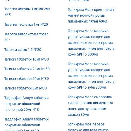
SPF50+ 40мл
Тавегил ампулы 1мг/мл 2мл
Топикрем Мела крем-пилинг
№ 5
мягкий ночной против
пигментных пятен 40мл
Тавегил таблетки 1мг №20
Топикрем Мела молочко
Таволга вязолистная трава
ультра-увлажняющее для
50г
выравнивания тона против
пигментых пятен для чувств.
Таволга ф/пак 1,5 №20
кожи SPF15 500мл
Тагиста таблетки 16мг №30
Топикрем Мела молочко
Тагиста таблетки 24мг № 50
ультра-увлажняющее для
выравнивания тона против
Тагиста таблетки 24мг №30
пигментых пятен для чувств.
кожи SPF15 туба 200мл
Тагиста таблетки 8мг №30
Топикрем Мела сыворотка
Тадалафил Алиум таблетки
сияние против пигментных
покрытые оболочкой
пятен для чувств. кожи
плёночной 20мг № 8
флакон 30мл
Тадалафил Алиум таблетки
Топикрем Мое первое
покрытые оболочкой
молочко для тела ультра