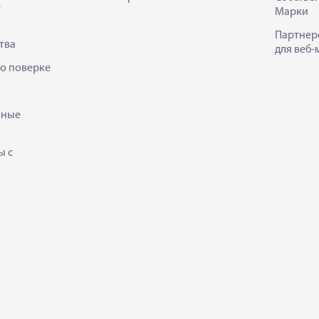
е
Марки
Партнер
тва
для веб-
 о поверке
ьные
ы с