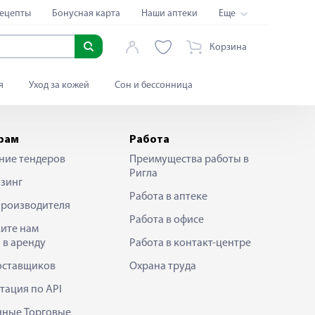
ецепты
Бонусная карта
Наши аптеки
Еще
Корзина
я
Уход за кожей
Сон и бессонница
рам
Работа
ние тендеров
Преимущества работы в
Ригла
зинг
Работа в аптеке
производителя
Работа в офисе
ите нам
 в аренду
Работа в контакт-центре
оставщиков
Охрана труда
тация по API
нные Торговые