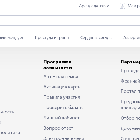
Арендодателям
Мои р
рекомендует
Простуда и грипп
Сердце и сосуды
Аллерги
Программа
Партне
лояльности
Проведе
Аптечная семья
Франчай
Активация карты
Портал 
Правила участия
Предлож
Проверить баланс
площади
ьность
Личный кабинет
Отбор п
в
Вопрос-ответ
Докумен
политика
Электронные чеки
Собстве