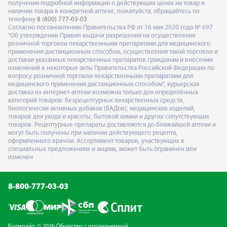
получения подробной информации о действующих ценах на товар и
наличии товара в конкретной аптеке, пожалуйста, обращайтесь по
телефону
8 (800) 777-03-03
Согласно постановлению Правительства РФ от 16 мая 2020 года № 697
"Об утверждении Правил выдачи разрешения на осуществление
розничной торговли лекарственными препаратами для медицинского
применения дистанционным способом, осуществления такой торговли и
доставки указанных лекарственных препаратов гражданам и внесении
изменений в некоторые акты Правительства Российской Федерации по
вопросу розничной торговли лекарственными препаратами для
медицинского применения дистанционным способом", курьерская
доставка из интернет-аптеки возможна только для определённых
категорий товаров: безрецептурных лекарственных средств,
биологически активных добавок (БАДов), медицинских изделий,
товаров для ухода и красоты, бытовой химии и других сопутствующих
товаров. Рецептурные препараты доставляются до ближайшей аптеки и
могут быть получены при наличии действующего рецепта,
оформленного врачом. Ассортимент товаров, участвующих в
специальных предложениях и акциях, может быть ограничен или
изменен
8-800-777-03-03
Копирайт: © 2026 Общество с ограниченной