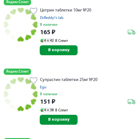
Яндекс Сплит
Цетрин таблетки 10мг №20
Dr.Reddy\'s lab.
В наличии
165
₽
4 ×
42
В Сплит
В корзину
Яндекс Сплит
Супрастин таблетки 25мг №20
Egis
В наличии
151
₽
4 ×
38
В Сплит
В корзину