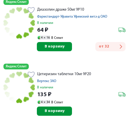
Яндекс Сплит
Диазолин драже 50мг №10
Фармстандарт-Уфавита Уфимский вит.з-д ОАО
В наличии
64
₽
4 ×
16
В Сплит
В корзину
от
32
Яндекс Сплит
Цетиризин таблетки 10мг №20
Вертекс ЗАО
В наличии
135
₽
4 ×
34
В Сплит
В корзину