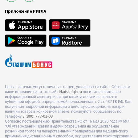
Приложение РИГЛА
Цены в аптеках могут отличаться от цен, указанных на сайте. Обращаем
ваше внимание на то, что сайт
irkutsk.rigla.ru
носит исключительно
информационный характер и ни при каких условиях не является
публичной офертой, определяемой положениями п. 2 ст. 437 ГК РФ. Для
получения подробной информации о действующих ценах на товар и
наличии товара в конкретной аптеке, пожалуйста, обращайтесь по
телефону
8 (800) 777-03-03
Согласно постановлению Правительства РФ от 16 мая 2020 года № 697
"Об утверждении Правил выдачи разрешения на осуществление
розничной торговли лекарственными препаратами для медицинского
применения дистанционным способом, осуществления такой торговли и