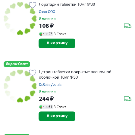
Лоратадин таблетки 10мг №30
Озон ООО
В наличии
108
₽
4 ×
27
В Сплит
В корзину
Яндекс Сплит
Цетрин таблетки покрытые пленочной
оболочкой 10мг №30
Dr.Reddy\'s lab.
В наличии
244
₽
4 ×
61
В Сплит
В корзину