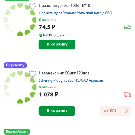
Диазолин драже 100мг №10
Фармстандарт-Уфавита Уфимский вит.з-д ОАО
В наличии
74,5
₽
4 ×
19
В Сплит
В корзину
По рецепту
Назонекс инг. 50мкг 120доз
Schering-Plough Labo N.V./ОАО Акрихин
В наличии
1 078
₽
В корзину
от
873
Яндекс Сплит