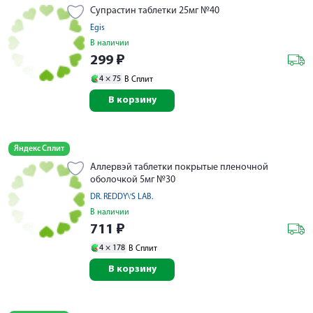
Супрастин таблетки 25мг №40
Egis
В наличии
299
₽
4 ×
75
В Сплит
В корзину
Яндекс Сплит
Аллервэй таблетки покрытые пленочной
оболочкой 5мг №30
DR. REDDY\'S LAB.
В наличии
711
₽
4 ×
178
В Сплит
В корзину