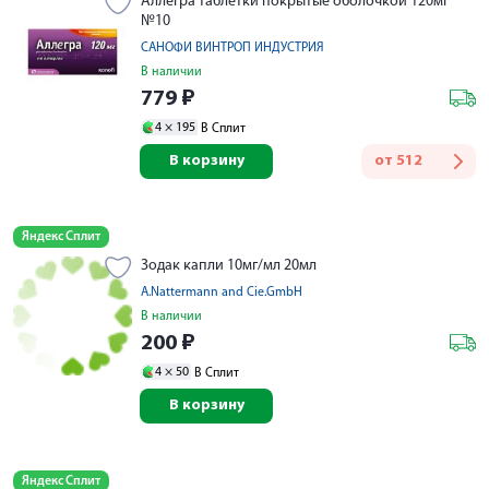
Аллегра таблетки покрытые оболочкой 120мг
№10
САНОФИ ВИНТРОП ИНДУСТРИЯ
В наличии
779
₽
4 ×
195
В Сплит
В корзину
от
512
Яндекс Сплит
Зодак капли 10мг/мл 20мл
A.Nattermann and Cie.GmbH
В наличии
200
₽
4 ×
50
В Сплит
В корзину
Яндекс Сплит