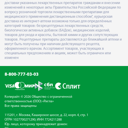
доставки указанных лекарственных препаратов гражданам и внесении
изменений в некоторые акты Правительства Российской Федерации по
вопросу розничной торговли лекарственными препаратами для
медицинского применения дистанционным способом", курьерская
доставка из интернет-аптеки возможна только для определённых
категорий товаров: безрецептурных лекарственных средств,
биологически активных добавок (БАДов), медицинских изделий,
товаров для ухода и красоты, бытовой химии и других сопутствующих
товаров. Рецептурные препараты доставляются до ближайшей аптеки и
могут быть получены при наличии действующего рецепта,
оформленного врачом. Ассортимент товаров, участвующих в
специальных предложениях и акциях, может быть ограничен или
изменен
8-800-777-03-03
Копирайт: © 2026 Общество с ограниченной
ответственностью (ООО) «Ригла»
Все права защищены
115201, г. Москва, Каширское шоссе, д. 22, корп. 4, стр. 1
ОГРН 1027700271290; ИНН 7724211288
Юр. лицо, которому принадлежит домен: