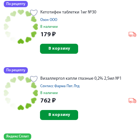
По рецепту
Кетотифен таблетки 1мг №30
Озон ООО
В наличии
179
₽
В корзину
По рецепту
Визаллергол капли глазные 0,2% 2,5мл №1
Сентисс Фарма Пвт. Лтд
В наличии
762
₽
В корзину
Яндекс Сплит