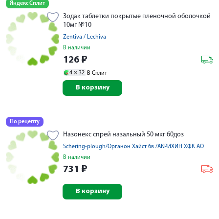
Яндекс Сплит
Зодак таблетки покрытые пленочной оболочкой
10мг №10
Zentiva / Lechiva
В наличии
126
₽
4 ×
32
В Сплит
В корзину
По рецепту
Назонекс спрей назальный 50 мкг 60доз
Schering-plough/Органон Хайст бв /АКРИХИН ХФК АО
В наличии
731
₽
В корзину