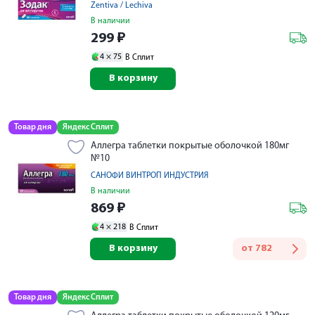
Zentiva / Lechiva
В наличии
299
₽
4 ×
75
В Сплит
В корзину
Товар дня
Яндекс Сплит
Аллегра таблетки покрытые оболочкой 180мг
№10
САНОФИ ВИНТРОП ИНДУСТРИЯ
В наличии
869
₽
4 ×
218
В Сплит
В корзину
от
782
Товар дня
Яндекс Сплит