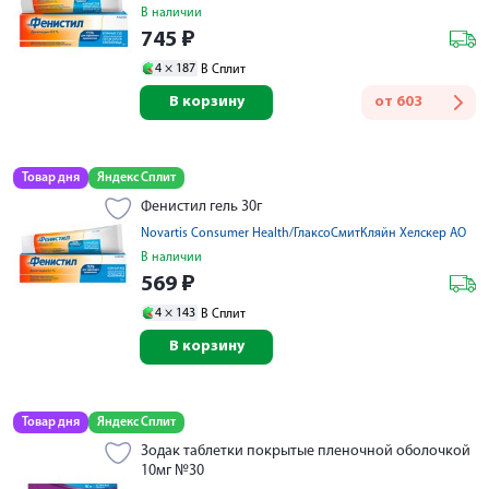
В наличии
745
₽
4 ×
187
В Сплит
В корзину
от
603
Товар дня
Яндекс Сплит
Фенистил гель 30г
Novartis Consumer Health/ГлаксоСмитКляйн Хелскер АО
В наличии
569
₽
4 ×
143
В Сплит
В корзину
Товар дня
Яндекс Сплит
Зодак таблетки покрытые пленочной оболочкой
10мг №30