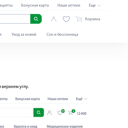
ецепты
Бонусная карта
Наши аптеки
Еще
Корзина
я
Уход за кожей
Сон и бессонница
 верхнем углу.