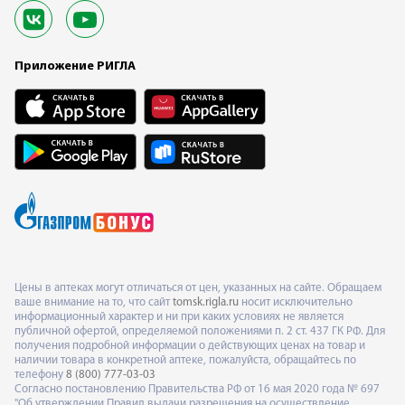
Приложение РИГЛА
Цены в аптеках могут отличаться от цен, указанных на сайте. Обращаем
ваше внимание на то, что сайт
tomsk.rigla.ru
носит исключительно
информационный характер и ни при каких условиях не является
публичной офертой, определяемой положениями п. 2 ст. 437 ГК РФ. Для
получения подробной информации о действующих ценах на товар и
наличии товара в конкретной аптеке, пожалуйста, обращайтесь по
телефону
8 (800) 777-03-03
Согласно постановлению Правительства РФ от 16 мая 2020 года № 697
"Об утверждении Правил выдачи разрешения на осуществление