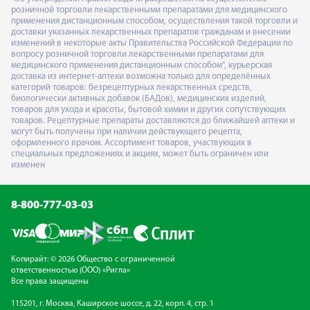
розничной торговли лекарственными препаратами для медицинского
применения дистанционным способом, осуществления такой торговли и
доставки указанных лекарственных препаратов гражданам и внесении
изменений в некоторые акты Правительства Российской Федерации по
вопросу розничной торговли лекарственными препаратами для
медицинского применения дистанционным способом", курьерская
доставка из интернет-аптеки возможна только для определённых
категорий товаров: безрецептурных лекарственных средств,
биологически активных добавок (БАДов), медицинских изделий,
товаров для ухода и красоты, бытовой химии и других сопутствующих
товаров. Рецептурные препараты доставляются до ближайшей аптеки и
могут быть получены при наличии действующего рецепта,
оформленного врачом. Ассортимент товаров, участвующих в
специальных предложениях и акциях, может быть ограничен или
изменен
8-800-777-03-03
Копирайт: © 2026 Общество с ограниченной
ответственностью (ООО) «Ригла»
Все права защищены
115201, г. Москва, Каширское шоссе, д. 22, корп. 4, стр. 1