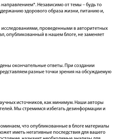
направлением*. Независимо от темы – будь то
ддержанию здорового образа жизни, питанию и,
и исследованиями, проведенными в авторитетных
ал, опубликованный в нашем блоге, не заменяет
йдены окончательные ответы. При создании
редставляем разные точки зрения на обсуждаемую
научных источников, как минимум. Наши авторы
телей. Мы стремимся избегать дезинформации и
апоминаем, что опубликованные в блоге материалы
может иметь негативные последствия для вашего
состояние, назначит необходимые анализы для