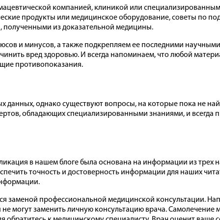
армацевтической компанией, клиникой или специализированным 
ческие продукты или медицинское оборудование, советы по по
и, полученными из доказательной медицины.
юсов и минусов, а также подкрепляем ее последними научным
ичинить вред здоровью. И всегда напоминаем, что любой матери
ющие противопоказания.
ых данных, однако существуют вопросы, на которые пока не на
ртов, обладающих специализированными знаниями, и всегда п
ликация в нашем блоге была основана на информации из трех 
спечить точность и достоверность информации для наших чита
информации.
яются заменой профессиональной медицинской консультации. Н
 не могут заменить личную консультацию врача. Самолечение 
ия обратитесь к медицинскому специалисту. Врач оценит ваше 