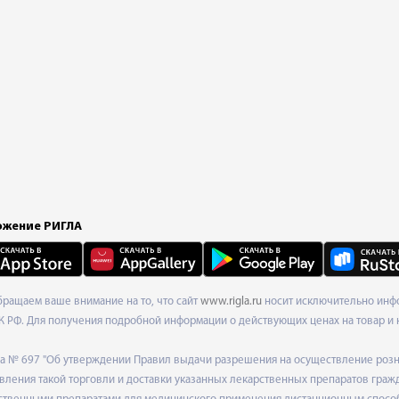
жение РИГЛА
Обращаем ваше внимание на то, что сайт
www.rigla.ru
носит исключительно инфо
К РФ. Для получения подробной информации о действующих ценах на товар и 
ода № 697 "Об утверждении Правил выдачи разрешения на осуществление роз
ления такой торговли и доставки указанных лекарственных препаратов граж