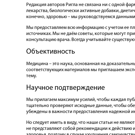
Редакция авторов Ригла не связана ни с одной ф
лекарства, биологически активные добавки, диети
конечно, здоровью – мы руководствуемся данным
Мы предоставляем всю информацию с учетом ее пл
источниках. Мы не даём советы, которые могут пр
консультацию врача. Всегда учитывайте существу
Объективность
Медицина – это наука, основанная на доказательн
соответствующих материалов мы приглашаем экспе
тему.
Научное подтверждение
Мы прилагаем максимум усилий, чтобы каждая пуб
тщательно проверяют исходные данные, чтобы обе
убеждены в важности предоставления надежной 
Но следует иметь в виду, что наши статьи не явл
не представляют собой рекомендации к действию и
здоровья, поэтому в случае ухудшения самочувств