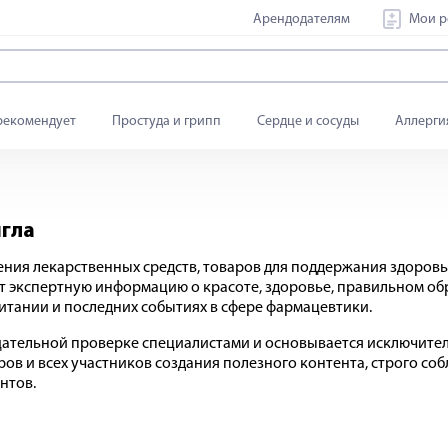
Арендодателям
Мои р
рекомендует
Простуда и грипп
Сердце и сосуды
Аллерги
игла
етения лекарственных средств, товаров для поддержания здоро
т экспертную информацию о красоте, здоровье, правильном об
питании и последних событиях в сфере фармацевтики.
щательной проверке специалистами и основывается исключител
ров и всех участников создания полезного контента, строго с
нтов.