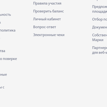
Правила участия
Предлож
Проверить баланс
площади
ьность
Личный кабинет
Отбор п
в
Вопрос-ответ
Докумен
политика
Электронные чеки
Собстве
е
Марки
Партнер
тва
для веб-
 о поверке
ьные
ы с