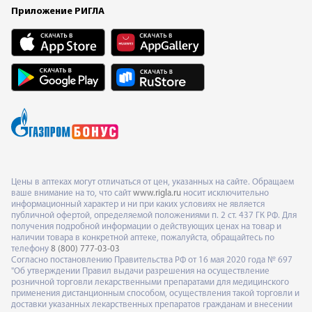
Приложение РИГЛА
Цены в аптеках могут отличаться от цен, указанных на сайте. Обращаем
ваше внимание на то, что сайт
www.rigla.ru
носит исключительно
информационный характер и ни при каких условиях не является
публичной офертой, определяемой положениями п. 2 ст. 437 ГК РФ. Для
получения подробной информации о действующих ценах на товар и
наличии товара в конкретной аптеке, пожалуйста, обращайтесь по
телефону
8 (800) 777-03-03
Согласно постановлению Правительства РФ от 16 мая 2020 года № 697
"Об утверждении Правил выдачи разрешения на осуществление
розничной торговли лекарственными препаратами для медицинского
применения дистанционным способом, осуществления такой торговли и
доставки указанных лекарственных препаратов гражданам и внесении