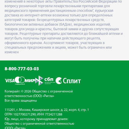
изменений в некоторые акты Правительства Российской Федерации по
вопросу розничной торговли лекарственными препаратами для
медицинского применения дистанционным способом", курьерская
доставка из интернет-аптеки возможна только для определённых
категорий товаров: безрецептурных лекарственных средств,
биологически активных добавок (БАДов), медицинских изделий,
товаров для ухода и красоты, бытовой химии и других сопутствующих
товаров. Рецептурные препараты доставляются до ближайшей аптеки и
могут быть получены при наличии действующего рецепта,
оформленного врачом. Ассортимент товаров, участвующих в
специальных предложениях и акциях, может быть ограничен или
изменен
8-800-777-03-03
Копирайт: © 2026 Общество с ограниченной
ответственностью (ООО) «Ригла»
Все права защищены
115201, г. Москва, Каширское шоссе, д. 22, корп. 4, стр. 1
ОГРН 1027700271290; ИНН 7724211288
Юр. лицо, которому принадлежит домен:
Общество с ограниченной ответственностью
(ООО) «Ригла»