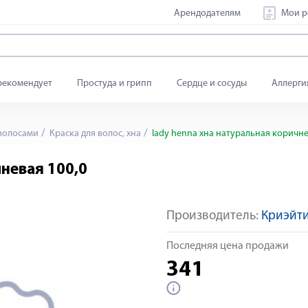
Арендодателям
Мои р
рекомендует
Простуда и грипп
Сердце и сосуды
Аллерги
 волосами
Краска для волос, хна
lady henna хна натуральная коричне
чневая 100,0
Производитель:
Криэйти
Последняя цена продажи
341