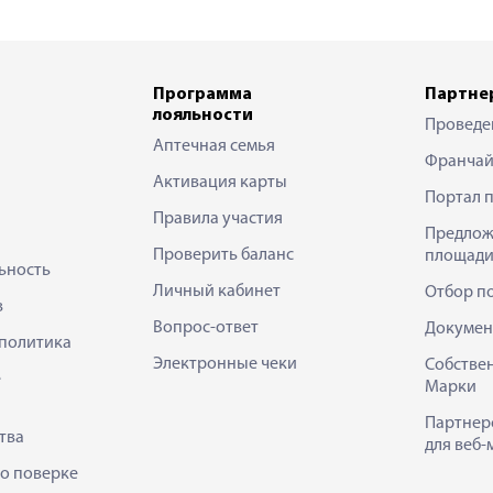
Программа
Партне
лояльности
Проведе
Аптечная семья
Франчай
Активация карты
Портал 
Правила участия
Предлож
Проверить баланс
площади
ьность
Личный кабинет
Отбор п
в
Вопрос-ответ
Докумен
политика
Электронные чеки
Собстве
е
Марки
Партнер
тва
для веб-
 о поверке