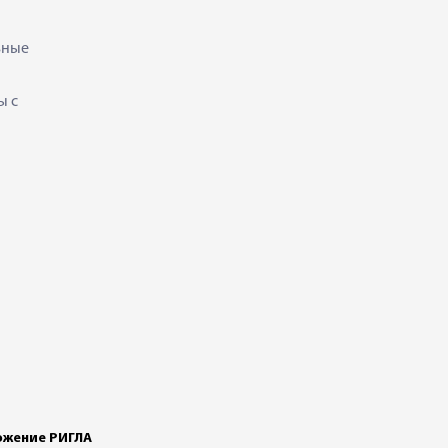
ьные
ы с
жение РИГЛА