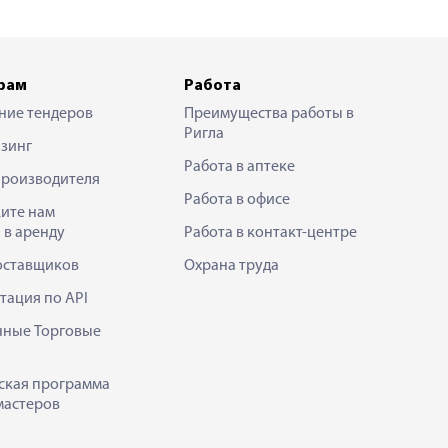
рам
Работа
ние тендеров
Преимущества работы в
Ригла
зинг
Работа в аптеке
производителя
Работа в офисе
ите нам
 в аренду
Работа в контакт-центре
оставщиков
Охрана труда
тация по API
нные Торговые
ская программа
мастеров