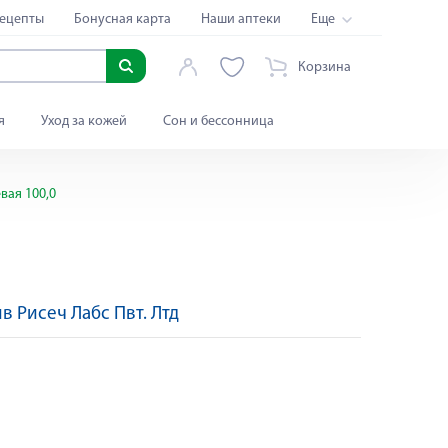
ецепты
Бонусная карта
Наши аптеки
Еще
Корзина
я
Уход за кожей
Сон и бессонница
вая 100,0
в Рисеч Лабс Пвт. Лтд