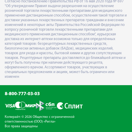
Согласно постановлению Правительства РФ от 16 мая 2020 года № 697
"Об утверждении Правил выдачи разрешения на осуществление
розничной торговли лекарственными препаратами для медицинского
применения дистанционным способом, осуществления такой торговли и
доставки указанных лекарственных препаратов гражданам и внесении
изменений в некоторые акты Правительства Российской Федерации по
вопросу розничной торговли лекарственными препаратами для
медицинского применения дистанционным способом", курьерская
доставка из интернет-аптеки возможна только для определённых
категорий товаров: безрецептурных лекарственных средств,
биологически активных добавок (БАДов), медицинских изделий,
товаров для ухода и красоты, бытовой химии и других сопутствующих
товаров. Рецептурные препараты доставляются до ближайшей аптеки и
могут быть получены при наличии действующего рецепта,
оформленного врачом. Ассортимент товаров, участвующих в
специальных предложениях и акциях, может быть ограничен или
изменен
8-800-777-03-03
Копирайт: © 2026 Общество с ограниченной
ответственностью (ООО) «Ригла»
Все права защищены