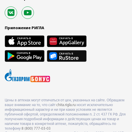
Приложение РИГЛА
Цены в аптеках могут отличаться от цен, указанных на сайте. Обращаем
ваше внимание на то, что сайт
chita.rigla.ru
носит исключительно
информационный характер и ни при каких условиях не является
публичной офертой, определяемой положениями п. 2 ст. 437 ГК РФ. Для
получения подробной информации о действующих ценах на товар и
наличии товара в конкретной аптеке, пожалуйста, обращайтесь по
телефону
8 (800) 777-03-03