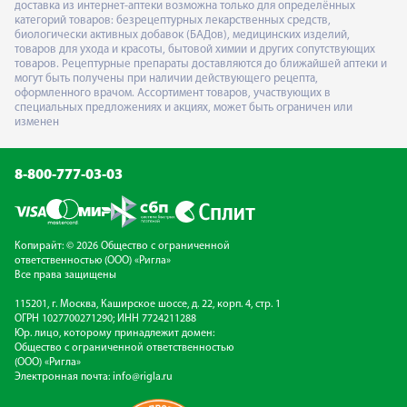
доставка из интернет-аптеки возможна только для определённых
категорий товаров: безрецептурных лекарственных средств,
биологически активных добавок (БАДов), медицинских изделий,
товаров для ухода и красоты, бытовой химии и других сопутствующих
товаров. Рецептурные препараты доставляются до ближайшей аптеки и
могут быть получены при наличии действующего рецепта,
оформленного врачом. Ассортимент товаров, участвующих в
специальных предложениях и акциях, может быть ограничен или
изменен
8-800-777-03-03
Копирайт: © 2026 Общество с ограниченной
ответственностью (ООО) «Ригла»
Все права защищены
115201, г. Москва, Каширское шоссе, д. 22, корп. 4, стр. 1
ОГРН 1027700271290; ИНН 7724211288
Юр. лицо, которому принадлежит домен:
Общество с ограниченной ответственностью
(ООО) «Ригла»
Электронная почта:
info@rigla.ru