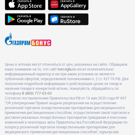
Цены в аптеках могут отличаться от цен, указанных на сайте. Обращаем
ваше внимание на то, что сайт
tver.rigla.ru
носит исключительно
информационный характер и ни при каких условиях не является
публичной офертой, определяемой положениями п. 2 ст. 437 ГК РФ. Для
получения подробной информации о действующих ценах на товар и
наличии товара в конкретной аптеке, пожалуйста, обращайтесь по
телефону
8 (800) 777-03-03
Согласно постановлению Правительства РФ от 16 мая 2020 года № 697
"Об утверждении Правил выдачи разрешения на осуществление
розничной торговли лекарственными препаратами для медицинского
применения дистанционным способом, осуществления такой торговли и
доставки указанных лекарственных препаратов гражданам и внесении
изменений в некоторые акты Правительства Российской Федерации по
вопросу розничной торговли лекарственными препаратами для
медицинского применения дистанционным способом", курьерская