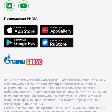
Приложение РИГЛА
Цены в аптеках могут отличаться от цен, указанных на сайте. Обращаем
ваше внимание на то, что сайт
krym.rigla.ru
носит исключительно
информационный характер и ни при каких условиях не является
публичной офертой, определяемой положениями п. 2 ст. 437 ГК РФ. Для
получения подробной информации о действующих ценах на товар и
наличии товара в конкретной аптеке, пожалуйста, обращайтесь по
телефону
8 (800) 777-03-03
Согласно постановлению Правительства РФ от 16 мая 2020 года № 697