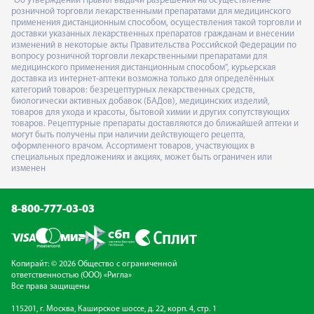
"Об утверждении Правил выдачи разрешения на осуществление
розничной торговли лекарственными препаратами для медицинского
применения дистанционным способом, осуществления такой торговли и
доставки указанных лекарственных препаратов гражданам и внесении
изменений в некоторые акты Правительства Российской Федерации по
вопросу розничной торговли лекарственными препаратами для
медицинского применения дистанционным способом", курьерская
доставка из интернет-аптеки возможна только для определённых
категорий товаров: безрецептурных лекарственных средств,
биологически активных добавок (БАДов), медицинских изделий,
товаров для ухода и красоты, бытовой химии и других сопутствующих
товаров. Рецептурные препараты доставляются до ближайшей аптеки и
могут быть получены при наличии действующего рецепта,
оформленного врачом. Ассортимент товаров, участвующих в
специальных предложениях и акциях, может быть ограничен или
изменен
8-800-777-03-03
Копирайт: © 2026 Общество с ограниченной
ответственностью (ООО) «Ригла»
Все права защищены
115201, г. Москва, Каширское шоссе, д. 22, корп. 4, стр. 1