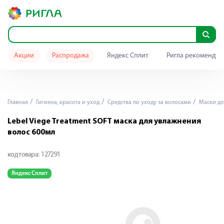
Акции
Распродажа
Яндекс Сплит
Ригла рекомендуе
Главная
Гигиена, красота и уход
Средства по уходу за волосами
Маски дл
Lebel Viege Treatment SOFT маска для увлажнения
волос 600мл
код товара:
127291
Яндекс Сплит