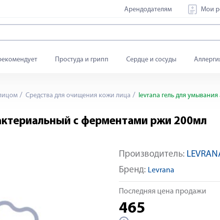
Арендодателям
Мои р
рекомендует
Простуда и грипп
Сердце и сосуды
Аллерги
 лицом
Средства для очищения кожи лица
levrana гель для умывани
бактериальный с ферментами ржи 200мл
Производитель:
LEVRAN
Бренд:
Levrana
Последняя цена продажи
465