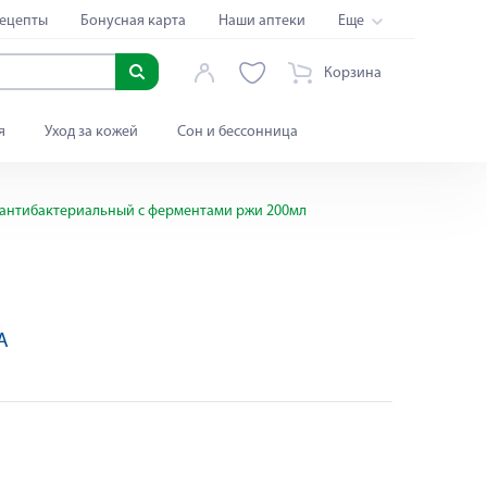
ецепты
Бонусная карта
Наши аптеки
Еще
Корзина
я
Уход за кожей
Сон и бессонница
я антибактериальный с ферментами ржи 200мл
A