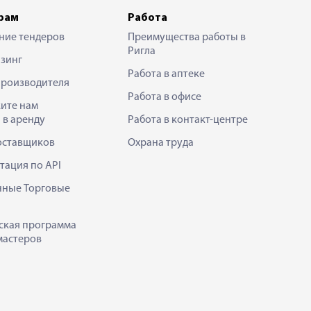
рам
Работа
ние тендеров
Преимущества работы в
Ригла
зинг
Работа в аптеке
производителя
Работа в офисе
ите нам
 в аренду
Работа в контакт-центре
оставщиков
Охрана труда
тация по API
нные Торговые
ская программа
мастеров