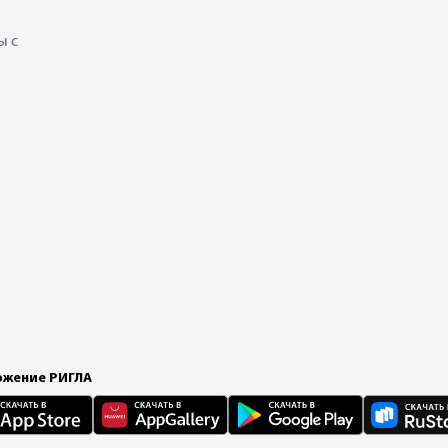
ы с
жение РИГЛА