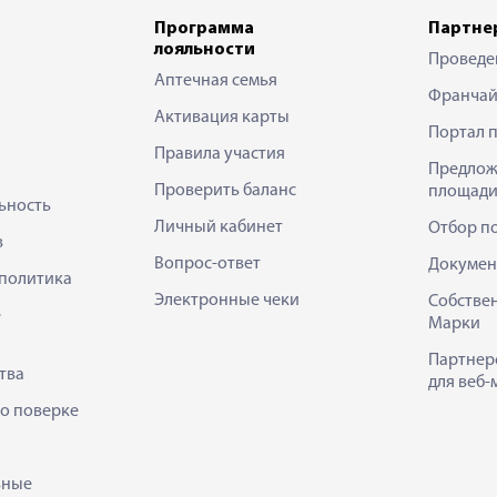
Программа
Партне
лояльности
Проведе
Аптечная семья
Франчай
Активация карты
Портал 
Правила участия
Предлож
Проверить баланс
площади
ьность
Личный кабинет
Отбор п
в
Вопрос-ответ
Докумен
политика
Электронные чеки
Собстве
е
Марки
Партнер
тва
для веб-
 о поверке
ьные