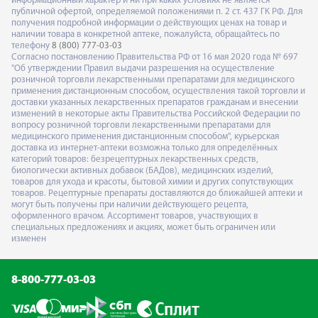
информационный характер и ни при каких условиях не является
публичной офертой, определяемой положениями п. 2 ст. 437 ГК РФ. Для
получения подробной информации о действующих ценах на товар и
наличии товара в конкретной аптеке, пожалуйста, обращайтесь по
телефону
8 (800) 777-03-03
Согласно постановлению Правительства РФ от 16 мая 2020 года № 697
"Об утверждении Правил выдачи разрешения на осуществление
розничной торговли лекарственными препаратами для медицинского
применения дистанционным способом, осуществления такой торговли и
доставки указанных лекарственных препаратов гражданам и внесении
изменений в некоторые акты Правительства Российской Федерации по
вопросу розничной торговли лекарственными препаратами для
медицинского применения дистанционным способом", курьерская
доставка из интернет-аптеки возможна только для определённых
категорий товаров: безрецептурных лекарственных средств,
биологически активных добавок (БАДов), медицинских изделий,
товаров для ухода и красоты, бытовой химии и других сопутствующих
товаров. Рецептурные препараты доставляются до ближайшей аптеки и
могут быть получены при наличии действующего рецепта,
оформленного врачом. Ассортимент товаров, участвующих в
специальных предложениях и акциях, может быть ограничен или
изменен
8-800-777-03-03