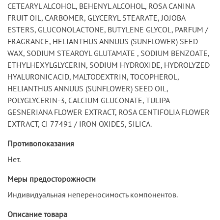
CETEARYL ALCOHOL, BEHENYL ALCOHOL, ROSA CANINA
FRUIT OIL, CARBOMER, GLYCERYL STEARATE, JOJOBA
ESTERS, GLUCONOLACTONE, BUTYLENE GLYCOL, PARFUM /
FRAGRANCE, HELIANTHUS ANNUUS (SUNFLOWER) SEED
WAX, SODIUM STEAROYL GLUTAMATE , SODIUM BENZOATE,
ETHYLHEXYLGLYCERIN, SODIUM HYDROXIDE, HYDROLYZED
HYALURONIC ACID, MALTODEXTRIN, TOCOPHEROL,
HELIANTHUS ANNUUS (SUNFLOWER) SEED OIL,
POLYGLYCERIN-3, CALCIUM GLUCONATE, TULIPA
GESNERIANA FLOWER EXTRACT, ROSA CENTIFOLIA FLOWER
EXTRACT, CI 77491 / IRON OXIDES, SILICA.
Противопоказания
Нет.
Меры предосторожности
Индивидуальная непереносимость компонентов.
Описание товара