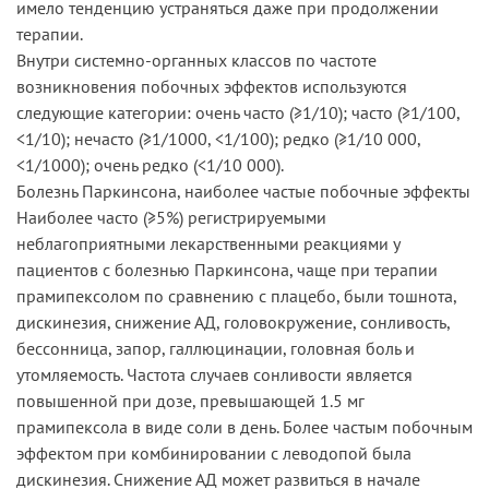
имело тенденцию устраняться даже при продолжении
терапии.
Внутри системно-органных классов по частоте
возникновения побочных эффектов используются
следующие категории: очень часто (≥1/10); часто (≥1/100,
<1/10); нечасто (≥1/1000, <1/100); редко (≥1/10 000,
<1/1000); очень редко (<1/10 000).
Болезнь Паркинсона, наиболее частые побочные эффекты
Наиболее часто (≥5%) регистрируемыми
неблагоприятными лекарственными реакциями у
пациентов с болезнью Паркинсона, чаще при терапии
прамипексолом по сравнению с плацебо, были тошнота,
дискинезия, снижение АД, головокружение, сонливость,
бессонница, запор, галлюцинации, головная боль и
утомляемость. Частота случаев сонливости является
повышенной при дозе, превышающей 1.5 мг
прамипексола в виде соли в день. Более частым побочным
эффектом при комбинировании с леводопой была
дискинезия. Снижение АД может развиться в начале