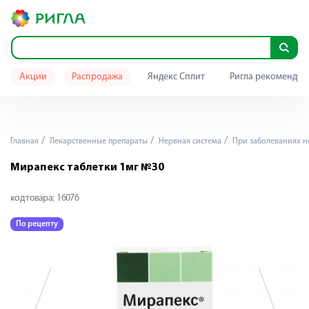
Акции
Распродажа
Яндекс Сплит
Ригла рекомендуе
Главная
Лекарственные препараты
Нервная система
При заболеваниях н
Мирапекс таблетки 1мг №30
код товара:
16076
По рецепту
П