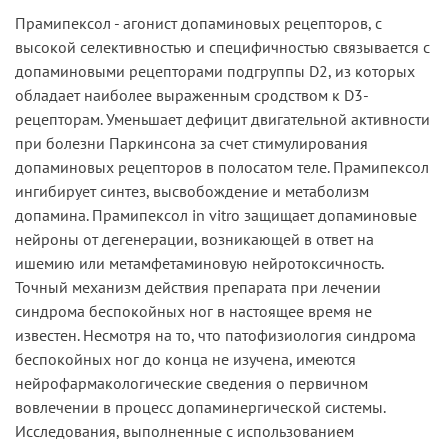
Прамипексол - агонист допаминовых рецепторов, с
высокой селективностью и специфичностью связывается с
допаминовыми рецепторами подгруппы D2, из которых
обладает наиболее выраженным сродством к D3-
рецепторам. Уменьшает дефицит двигательной активности
при болезни Паркинсона за счет стимулирования
допаминовых рецепторов в полосатом теле. Прамипексол
ингибирует синтез, высвобождение и метаболизм
допамина. Прамипексол in vitro защищает допаминовые
нейроны от дегенерации, возникающей в ответ на
ишемию или метамфетаминовую нейротоксичность.
Точный механизм действия препарата при лечении
синдрома беспокойных ног в настоящее время не
известен. Несмотря на то, что патофизиология синдрома
беспокойных ног до конца не изучена, имеются
нейрофармакологические сведения о первичном
вовлечении в процесс допаминергической системы.
Исследования, выполненные с использованием