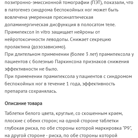
позитронно-эмиссионной томографии (ПЭТ), показали, что
в патогенез синдрома беспокойных ног может быть
вовлечена умеренная пресинаптическая
допаминергическая дисфункция в полосатом теле.
Прамипексол in vitro защищает нейроны от
нейротоксичности леводопы. Снижает секрецию
пролактина (дозозависимо).
При длительном применении (более 3 лет) прамипексола у
пациентов с болезнью Паркинсона признаков снижения
эффективности не было.
При применении прамипексола у пациентов с синдромом
беспокойных ног в течение 1 года, эффективность
препарата сохранялась.
Описание товара
Таблетки белого цвета, круглые, со скошенным краем,
плоские с обеих сторон; на одной стороне таблетки
глубокая риска, по обе стороны которой маркировка "Р9",
на другой стороне - риска, по обе стороны которой