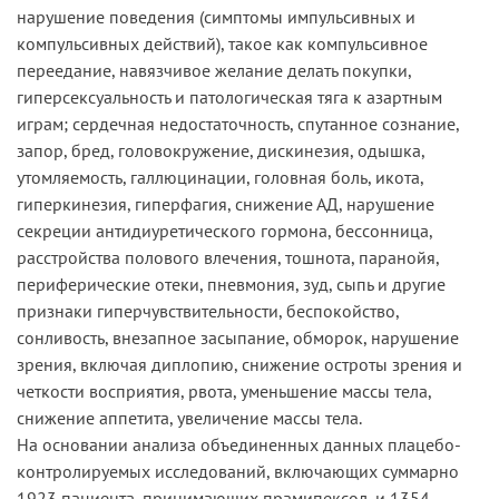
нарушение поведения (симптомы импульсивных и
компульсивных действий), такое как компульсивное
переедание, навязчивое желание делать покупки,
гиперсексуальность и патологическая тяга к азартным
играм; сердечная недостаточность, спутанное сознание,
запор, бред, головокружение, дискинезия, одышка,
утомляемость, галлюцинации, головная боль, икота,
гиперкинезия, гиперфагия, снижение АД, нарушение
секреции антидиуретического гормона, бессонница,
расстройства полового влечения, тошнота, паранойя,
периферические отеки, пневмония, зуд, сыпь и другие
признаки гиперчувствительности, беспокойство,
сонливость, внезапное засыпание, обморок, нарушение
зрения, включая диплопию, снижение остроты зрения и
четкости восприятия, рвота, уменьшение массы тела,
снижение аппетита, увеличение массы тела.
На основании анализа объединенных данных плацебо-
контролируемых исследований, включающих суммарно
1923 пациента, принимающих прамипексол, и 1354