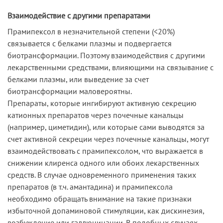
Взаимодействие с другими препаратами
Прамипексол в незначительной степени (<20%)
связывается с белками плазмы и подвергается
биотрансформации. Поэтому взаимодействия с другими
лекарственными средствами, влияющими на связывание с
белками плазмы, или выведение за счет
биотрансформации маловероятны.
Препараты, которые ингибируют активную секрецию
катионных препаратов через почечные канальцы
(например, циметидин), или которые сами выводятся за
счет активной секреции через почечные канальцы, могут
взаимодействовать с прамипексолом, что выражается в
снижении клиренса одного или обоих лекарственных
средств. В случае одновременного применения таких
препаратов (в т.ч. амантадина) и прамипексола
необходимо обращать внимание на такие признаки
избыточной допаминовой стимуляции, как дискинезия,
возбуждение или галлюцинации. В подобных случаях