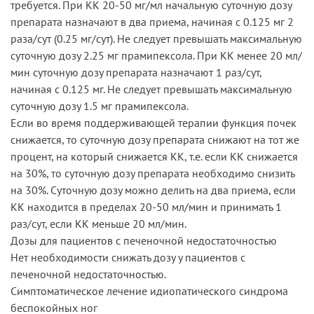
требуется. При КК 20-50 мг/мл начальную суточную дозу
препарата назначают в два приема, начиная с 0.125 мг 2
раза/сут (0.25 мг/сут). Не следует превышать максимальную
суточную дозу 2.25 мг прамипексола. При КК менее 20 мл/
мин суточную дозу препарата назначают 1 раз/сут,
начиная с 0.125 мг. Не следует превышать максимальную
суточную дозу 1.5 мг прамипексола.
Если во время поддерживающей терапии функция почек
снижается, то суточную дозу препарата снижают на тот же
процент, на который снижается КК, т.е. если КК снижается
на 30%, то суточную дозу препарата необходимо снизить
на 30%. Суточную дозу можно делить на два приема, если
КК находится в пределах 20-50 мл/мин и принимать 1
раз/сут, если КК меньше 20 мл/мин.
Дозы для пациентов с печеночной недостаточностью
Нет необходимости снижать дозу у пациентов с
печеночной недостаточностью.
Симптоматическое лечение идиопатического синдрома
беспокойных ног