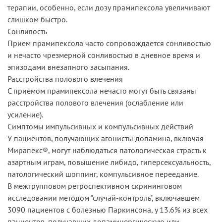
терапии, особенно, если дозу прамипексола увеличивают
слишком быстро.
Сонливость
Прием прамипексола часто сопровождается сонливостью
и нечасто чрезмерной сонливостью в дневное время и
эпизодами внезапного засыпания.
Расстройства полового влечения
С приемом прамипексола нечасто могут быть связаны
расстройства полового влечения (ослабление или
усиление).
Симптомы импульсивных и компульсивных действий
У пациентов, получающих агонисты допамина, включая
Мирапекс®, могут наблюдаться патологическая страсть к
азартным играм, повышение либидо, гиперсексуальность,
патологический шоппинг, компульсивное переедание.
В межгрупповом ретроспективном скрининговом
исследовании методом "случай-контроль", включавшем
3090 пациентов с болезнью Паркинсона, у 13.6% из всех
пациентов, получавших допаминергическую или