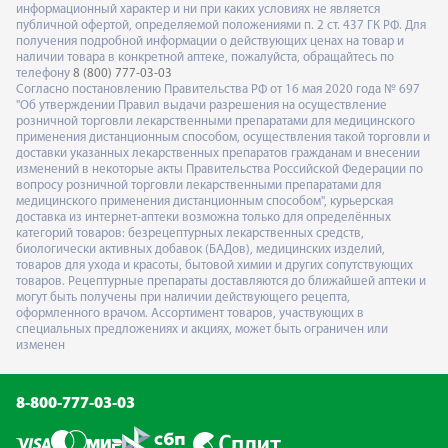
информационный характер и ни при каких условиях не является
публичной офертой, определяемой положениями п. 2 ст. 437 ГК РФ. Для
получения подробной информации о действующих ценах на товар и
наличии товара в конкретной аптеке, пожалуйста, обращайтесь по
телефону
8 (800) 777-03-03
Согласно постановлению Правительства РФ от 16 мая 2020 года № 697
"Об утверждении Правил выдачи разрешения на осуществление
розничной торговли лекарственными препаратами для медицинского
применения дистанционным способом, осуществления такой торговли и
доставки указанных лекарственных препаратов гражданам и внесении
изменений в некоторые акты Правительства Российской Федерации по
вопросу розничной торговли лекарственными препаратами для
медицинского применения дистанционным способом", курьерская
доставка из интернет-аптеки возможна только для определённых
категорий товаров: безрецептурных лекарственных средств,
биологически активных добавок (БАДов), медицинских изделий,
товаров для ухода и красоты, бытовой химии и других сопутствующих
товаров. Рецептурные препараты доставляются до ближайшей аптеки и
могут быть получены при наличии действующего рецепта,
оформленного врачом. Ассортимент товаров, участвующих в
специальных предложениях и акциях, может быть ограничен или
изменен
8-800-777-03-03