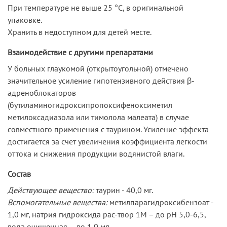
При температуре не выше 25 °С, в оригинальной
упаковке.
Хранить в недоступном для детей месте.
Взаимодействие с другими препаратами
У больных глаукомой (открытоугольной) отмечено
значительное усиление гипотензивного действия β-
адреноблокаторов
(бутиламиногидроксипропоксифеноксиметил
метилоксадиазола или тимолола малеата) в случае
совместного применения с таурином. Усиление эффекта
достигается за счет увеличения коэффициента легкости
оттока и снижения продукции водянистой влаги.
Состав
Действующее вещество:
таурин - 40,0 мг.
Вспомогательные вещества:
метилпарагидроксибензоат -
1,0 мг, натрия гидроксида рас-твор 1М – до pH 5,0-6,5,
вода очищенная – до 1,0 мл.