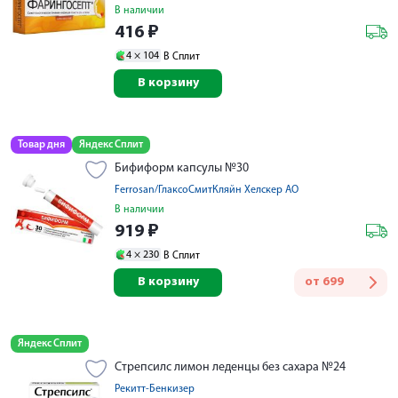
В наличии
416
₽
4 ×
104
В Сплит
В корзину
Товар дня
Яндекс Сплит
Бифиформ капсулы №30
Ferrosan/ГлаксоСмитКляйн Хелскер АО
В наличии
919
₽
4 ×
230
В Сплит
В корзину
от
699
Яндекс Сплит
Стрепсилс лимон леденцы без сахара №24
Рекитт-Бенкизер