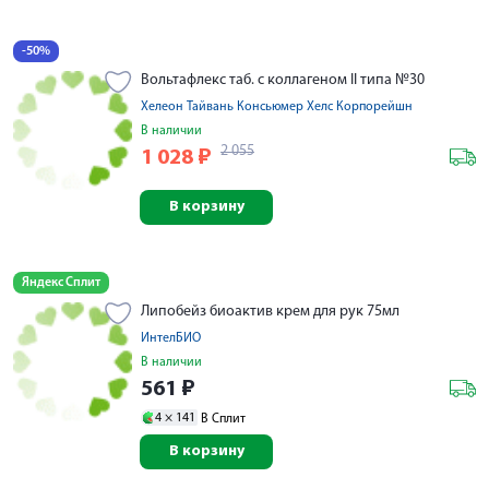
-50%
Вольтафлекс таб. с коллагеном II типа №30
Хелеон Тайвань Консьюмер Хелс Корпорейшн
В наличии
2 055
1 028
₽
В корзину
Яндекс Сплит
Липобейз биоактив крем для рук 75мл
ИнтелБИО
В наличии
561
₽
4 ×
141
В Сплит
В корзину