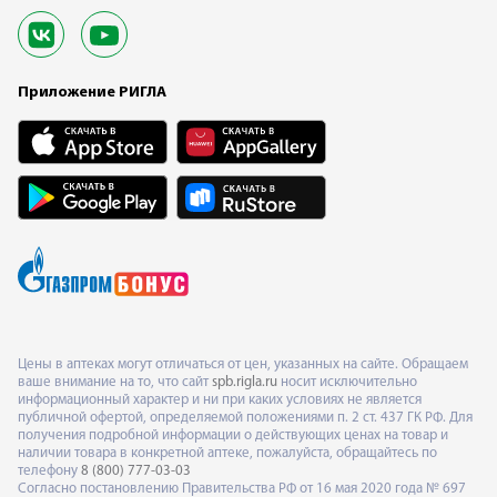
Приложение РИГЛА
Цены в аптеках могут отличаться от цен, указанных на сайте. Обращаем
ваше внимание на то, что сайт
spb.rigla.ru
носит исключительно
информационный характер и ни при каких условиях не является
публичной офертой, определяемой положениями п. 2 ст. 437 ГК РФ. Для
получения подробной информации о действующих ценах на товар и
наличии товара в конкретной аптеке, пожалуйста, обращайтесь по
телефону
8 (800) 777-03-03
Согласно постановлению Правительства РФ от 16 мая 2020 года № 697