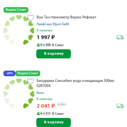
Яндекс Сплит
Ван Тач глюкометр Верио Рефлект
ЛайфСкан Юроп ГмбХ
В наличии
1 997
₽
4 ×
500
В Сплит
В корзину
-20%
Яндекс Сплит
Биодерма Сенсибио вода очищающая 500мл
028709X
Naos
В наличии
2 551
2 041
₽
4 ×
511
В Сплит
В корзину