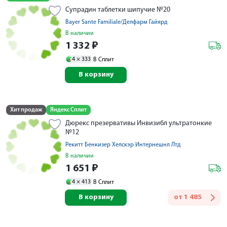
Супрадин таблетки шипучие №20
Bayer Sante Familiale/Делфарм Гайярд
В наличии
1 332
₽
4 ×
333
В Сплит
В корзину
Хит продаж
Яндекс Сплит
Дюрекс презервативы Инвизибл ультратонкие
№12
Рекитт Бенкизер Хелскэр Интернешнл Лтд
В наличии
1 651
₽
4 ×
413
В Сплит
В корзину
от
1 485