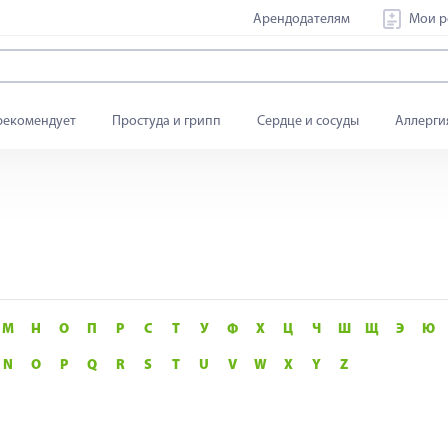
Арендодателям
Мои р
рекомендует
Простуда и грипп
Сердце и сосуды
Аллерги
М
Н
О
П
Р
С
Т
У
Ф
Х
Ц
Ч
Ш
Щ
Э
Ю
N
O
P
Q
R
S
T
U
V
W
X
Y
Z