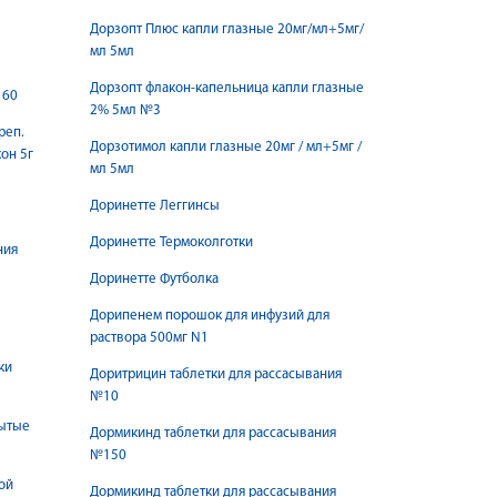
Дорзопт Плюс капли глазные 20мг/мл+5мг/
мл 5мл
Дорзопт флакон-капельница капли глазные
 60
2% 5мл №3
реп.
Дорзотимол капли глазные 20мг / мл+5мг /
кон 5г
мл 5мл
Доринетте Леггинсы
Доринетте Термоколготки
ния
Доринетте Футболка
Дорипенем порошок для инфузий для
раствора 500мг N1
ки
Доритрицин таблетки для рассасывания
№10
рытые
Дормикинд таблетки для рассасывания
№150
ой
Дормикинд таблетки для рассасывания