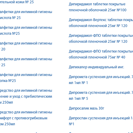
ительной кожи № 25
Дипиридамол таблетки покрытые
пленочной оболочкой 25мг №100
алфетки для интимной гигиены
ислота № 25
Дипиридамол-Вертекс таблетки покр
оболочкой пленочной 25мг № 120
алфетки для интимной гигиены
кислота №25
Дипиридамол-ФПО таблетки покрыты
оболочкой пленочной 25мг № 120
алфетки для интимной гигиены
 20
Дипиридамол-ФПО таблетки покрыты
оболочкой пленочной 75мг № 40
алфетки для интимной гигиены
 25
Дипихалер индивидуальный инг.
алфетки для интимной гигиены
Дипромета суспензия для инъекций. 7
лопка №25
мл 1мл № 1
редство для интимной гигиены
Дипромета суспензия для инъекций. 7
ение и уход с пребиотическим
мл 1мл № 5
м 250мл
Дипросалик мазь 30г
редство для интимной гигиены
омфорт с противогрибковым
Дипроспан суспензия для инъекций 
ом 250мл
№1