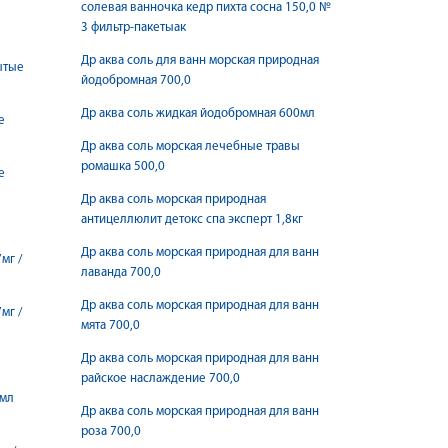
солевая ванночка кедр пихта сосна 150,0 №
3 фильтр-пакетыак
Др аква соль для ванн морская природная
ытые
йодобромная 700,0
Др аква соль жидкая йодобромная 600мл
е
Др аква соль морская лечебные травы
ромашка 500,0
е
Др аква соль морская природная
антицеллюлит детокс спа эксперт 1,8кг
Др аква соль морская природная для ванн
мг /
лаванда 700,0
Др аква соль морская природная для ванн
мг /
мята 700,0
Др аква соль морская природная для ванн
райское наслаждение 700,0
1мл
Др аква соль морская природная для ванн
роза 700,0