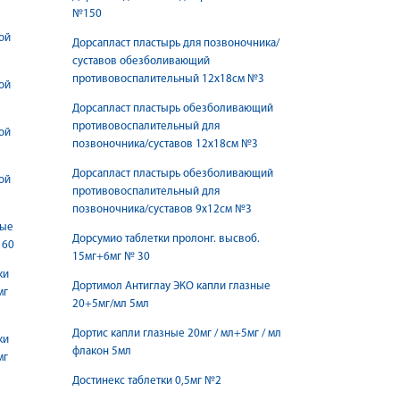
№150
ой
Дорсапласт пластырь для позвоночника/
суставов обезболивающий
противовоспалительный 12x18см №3
ой
Дорсапласт пластырь обезболивающий
противовоспалительный для
ой
позвоночника/суставов 12х18см №3
Дорсапласт пластырь обезболивающий
ой
противовоспалительный для
позвоночника/суставов 9х12см №3
тые
Дорсумио таблетки пролонг. высвоб.
 60
15мг+6мг № 30
ки
Дортимол Антиглау ЭКО капли глазные
мг
20+5мг/мл 5мл
Дортис капли глазные 20мг / мл+5мг / мл
ки
флакон 5мл
мг
Достинекс таблетки 0,5мг №2