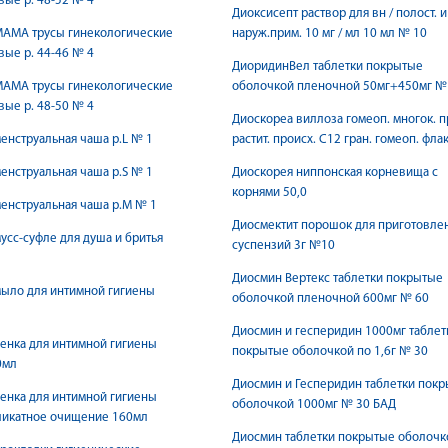
ые р. 48-52 № 4
Диоксисепт раствор для вн / полост. и
МАМА трусы гинекологические
наруж.прим. 10 мг / мл 10 мл № 10
ые р. 44-46 № 4
ДиоридинВел таблетки покрытые
МАМА трусы гинекологические
оболочкой пленочной 50мг+450мг №
ые р. 48-50 № 4
Диоскореа виллоза гомеоп. многок. п
енструальная чаша р.L № 1
растит. происх. С12 гран. гомеоп. фла
енструальная чаша р.S № 1
Диоскорея ниппонская корневища с
корнями 50,0
енструальная чаша р.М № 1
Диосмектит порошок для приготовле
усс-суфле для душа и бритья
суспензий 3г №10
Диосмин Вертекс таблетки покрытые
ыло для интимной гигиены
оболочкой пленочной 600мг № 60
Диосмин и гесперидин 1000мг таблет
енка для интимной гигиены
покрытые оболочкой по 1,6г № 30
0мл
Диосмин и Гесперидин таблетки пок
енка для интимной гигиены
оболочкой 1000мг № 30 БАД
ликатное очищение 160мл
Диосмин таблетки покрытые оболочк