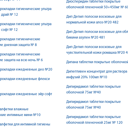
Диосперидин таблетки покрытые
оболочкой пленочной 50+450мг № 6
рокладки гигиенические ультра
 драй № 12
Дип Депил полоски восковые для
нормальной кожи алоэ №20 482
рокладки гигиенические ультра
 софт № 12
Дип Депил полоски восковые для обл
бикини азулен №20 481
рокладки гигиенические
ие дневная защита № 8
Дип Депил полоски восковые для
чувствительной кожи ромашка №20 4
рокладки гигиенические
ие защита на всю ночь № 6
Дипана таблетки покрытые оболочко
прокладки ежедневные део №20
Дипептивен концентрат для раствора
инфузий 20% 100мл №10
прокладки ежедневные флекси
Дипиридамол таблетки покрытые
оболочкой 75мг №40
прокладки ежедневные эйр софт
Дипиридамол таблетки покрытые
оболочкой 75мг №40
салфетки влажные
ские интимные мини №10
Дипиридамол таблетки покрытые
оболочкой пленочной 25мг № 120
алфетки для интимной гигиены