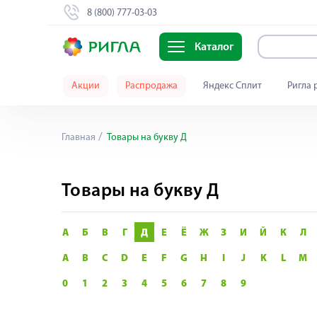
8 (800) 777-03-03
Каталог
Акции
Распродажа
Яндекс Сплит
Ригла 
Главная
Товары на букву Д
Товары на букву Д
А
Б
В
Г
Д
Е
Ё
Ж
З
И
Й
К
Л
A
B
C
D
E
F
G
H
I
J
K
L
M
0
1
2
3
4
5
6
7
8
9