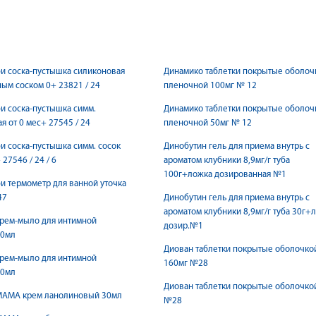
и соска-пустышка силиконовая
Динамико таблетки покрытые оболоч
ым соском 0+ 23821 / 24
пленочной 100мг № 12
и соска-пустышка симм.
Динамико таблетки покрытые оболоч
я от 0 мес+ 27545 / 24
пленочной 50мг № 12
и соска-пустышка симм. сосок
Динобутин гель для приема внутрь с
 27546 / 24 / 6
ароматом клубники 8,9мг/г туба
100г+ложка дозированная №1
и термометр для ванной уточка
47
Динобутин гель для приема внутрь с
ароматом клубники 8,9мг/г туба 30г+
крем-мыло для интимной
дозир.№1
00мл
Диован таблетки покрытые оболочко
крем-мыло для интимной
160мг №28
50мл
Диован таблетки покрытые оболочко
МАМА крем ланолиновый 30мл
№28