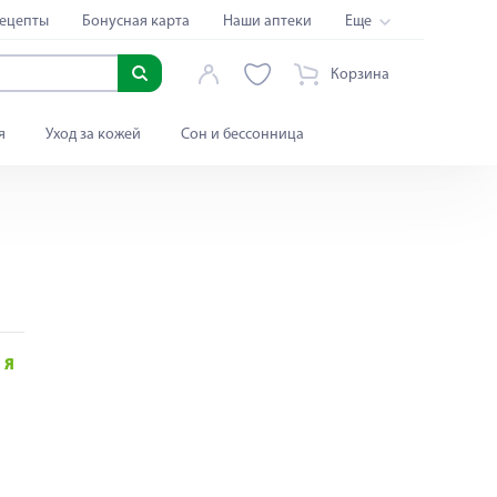
ецепты
Бонусная карта
Наши аптеки
Еще
Корзина
я
Уход за кожей
Сон и бессонница
Я