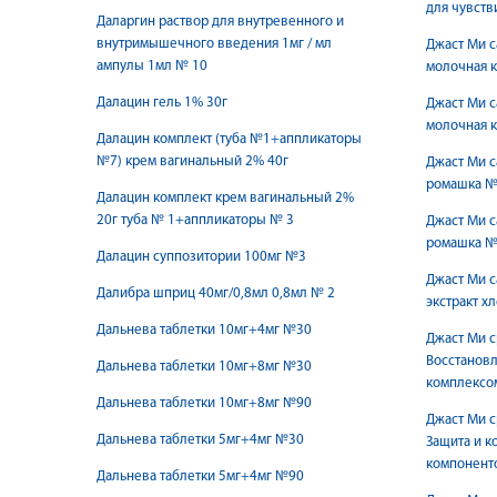
для чувств
Даларгин раствор для внутревенного и
внутримышечного введения 1мг / мл
Джаст Ми с
ампулы 1мл № 10
молочная к
Далацин гель 1% 30г
Джаст Ми с
молочная 
Далацин комплект (туба №1+аппликаторы
№7) крем вагинальный 2% 40г
Джаст Ми с
ромашка №
Далацин комплект крем вагинальный 2%
20г туба № 1+аппликаторы № 3
Джаст Ми с
ромашка №
Далацин суппозитории 100мг №3
Джаст Ми с
Далибра шприц 40мг/0,8мл 0,8мл № 2
экстракт х
Дальнева таблетки 10мг+4мг №30
Джаст Ми с
Восстановл
Дальнева таблетки 10мг+8мг №30
комплексо
Дальнева таблетки 10мг+8мг №90
Джаст Ми с
Дальнева таблетки 5мг+4мг №30
Защита и к
компонент
Дальнева таблетки 5мг+4мг №90