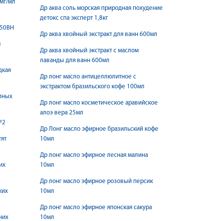
мг/мл
Др аква соль морская природная похудение
детокс спа эксперт 1,8кг
450BH
Др аква хвойный экстракт для ванн 600мл
я
Др аква хвойный экстракт с маслом
лаванды для ванн 600мл
дкая
Др лонг масло антицеллюлитное с
экстрактом бразильского кофе 100мл
упных
Др лонг масло косметическое аравийское
алоэ вера 25мл
№2
Др Лонг масло эфирное бразильский кофе
тят
10мл
Др лонг масло эфирное лесная малина
их
10мл
Др лонг масло эфирное розовый персик
ких
10мл
Др лонг масло эфирное японская сакура
них
10мл