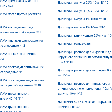
АМА крем-бальзам для ног
Диоксидин ампулы 0,5% 10мл № 10
щий 75мл
Диоксидин ампулы 0,5% 10мл №10
МАМА масло против растяжек
Диоксидин ампулы 1% 10мл № 10
АМА накладка на грудь
Диоксидин ампулы 1% 10мл №10
ая анатомической формы № 1
Диоксидин капли ушные 2,5мг / мл 1
МАМА накладки для кормления
Диоксидин мазь 5% 30г
ые сплошные № 2
Диоксидин раствор для инфузий, и дл
МАМА пенка для интимной
наружного применения 5мг/мл ампул
60мл
10мл № 10
МАМА прокладки впитывающие
Диоксидин раствор для мест прим 0,2
послеродовые № 6
мл 150мл
МАМА прокладки-вкладыши лакт.
Диоксидин раствор для наружного и
ые с суперабсорбентом № 30
внутриполостного применения 10мг/
МАМА трусы гинекол.
ампулы 10мл №3
ые р. 42-46 № 4
Диоксимет БСЗ 5% мазь для наружног
МАМА трусы гинекол.
применения 30г