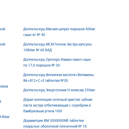
кой
Доппельгерц Магния цитрат порошок 400мг
саше 6г № 40
кой
Доппельгерц МСМ Геленк Экстра капсулы
1080мг № 60 БАД
Доппельгерц Ортопро Иммун пакет-саше
по 17,0 порошок № 30
Доппельгерц Фолиевая кислота+Витамины
В6+В12+С+Е таблетки №30
ложка
Доппельгерц Энерготоник Н эликсир 250мл
Дорал коллекция зеленый кристал зубная
й
паста экстра отбеливающая с серебром и
бамбуковым углем 100г
й 80мг
Дорамитцин ВМ 3000000МЕ таблетки
покрытые оболочкой пленочной № 10