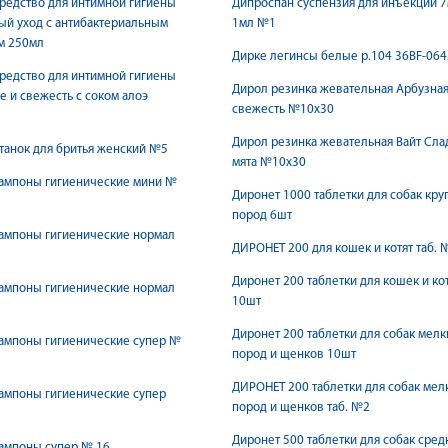
редство для интимной гигиены
Дипроспан суспензия для инъекций 7
й уход с антибактериальным
1мл №1
м 250мл
Дирке легинсы белые р.104 36BF-06
редство для интимной гигиены
Дирол резинка жевательная Арбузна
 и свежесть с соком алоэ
свежесть №10х30
Дирол резинка жевательная Вайт Сла
танок для бритья женский №5
мята №10х30
тампоны гигиенические мини №
Диронет 1000 таблетки для собак кр
пород 6шт
тампоны гигиенические нормал
ДИРОНЕТ 200 для кошек и котят таб. 
Диронет 200 таблетки для кошек и ко
тампоны гигиенические нормал
10шт
Диронет 200 таблетки для собак мелк
ампоны гигиенические супер №
пород и щенков 10шт
ДИРОНЕТ 200 таблетки для собак мел
ампоны гигиенические супер
пород и щенков таб. №2
Диронет 500 таблетки для собак сред
ампоны супер № 16