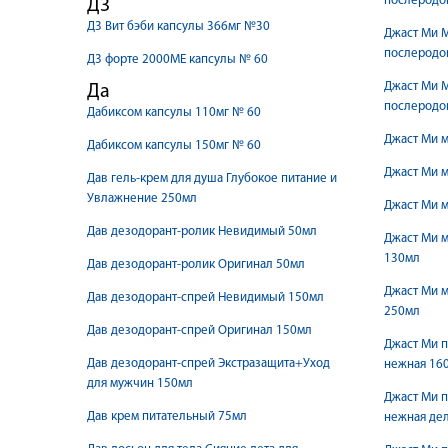
послеродов
Д3
Д3 Вит бэби капсулы 366мг №30
Джаст Ми 
послеродов
Д3 форте 2000МЕ капсулы № 60
Джаст Ми 
Да
послеродов
Дабиксом капсулы 110мг № 60
Джаст Ми м
Дабиксом капсулы 150мг № 60
Джаст Ми м
Дав гель-крем для душа Глубокое питание и
Увлажнение 250мл
Джаст Ми м
Дав дезодорант-ролик Невидимый 50мл
Джаст Ми м
130мл
Дав дезодорант-ролик Оригинал 50мл
Джаст Ми м
Дав дезодорант-спрей Невидимый 150мл
250мл
Дав дезодорант-спрей Оригинал 150мл
Джаст Ми п
Дав дезодорант-спрей Экстразащита+Уход
нежная 16
для мужчин 150мл
Джаст Ми п
Дав крем питательный 75мл
нежная де