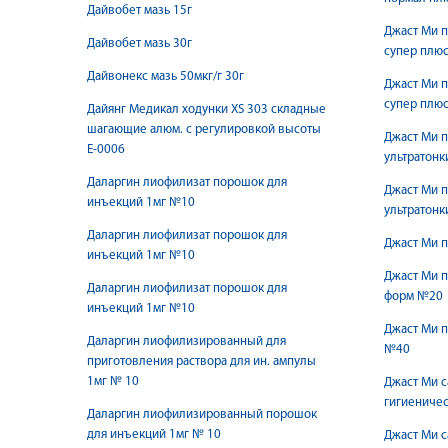
Дайвобет мазь 15г
Джаст Ми п
Дайвобет мазь 30г
супер плюс
Дайвонекс мазь 50мкг/г 30г
Джаст Ми п
супер плюс
Дайянг Медикал ходунки XS 303 складные
шагающие алюм. с регулировкой высоты
Джаст Ми п
Е-0006
ультратонк
Даларгин лиофилизат порошок для
Джаст Ми п
инъекций 1мг №10
ультратонк
Даларгин лиофилизат порошок для
Джаст Ми 
инъекций 1мг №10
Джаст Ми 
Даларгин лиофилизат порошок для
форм №20
инъекций 1мг №10
Джаст Ми 
Даларгин лиофилизированный для
№40
приготовления раствора для ин. ампулы
1мг № 10
Джаст Ми 
гигиениче
Даларгин лиофилизированный порошок
для инъекций 1мг № 10
Джаст Ми с