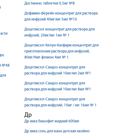
Достинекс таблетки 0,5мг №8
0
Дофамин-Ферейн концентрат для раствора
для инфузий 40мг/мл 5мл №10
Доцетаксел концентрат для раствора для
асти
инфузий, 20мг/мл 1мл № 1
Доцетаксел-Келун-Казфарм концентрат для
приготовления раствора для инфузий,
84
80мг/4мл флакон 4мл № 1
й №48
Доцетаксел-Сандоз концентрат для
раствора для инфузий 10мг/мл 2мл №1
 для
Доцетаксел-Сандоз концентрат для
раствора для инфузий 10мг/мл 8мл №1
Доцетаксел-Сандоз концентрат для
раствора для инфузий, 10мг / мл 16мл № 1
Др
Др аква бишофит жидкий 600мл
Др аква соль для ванн детская хвойно-