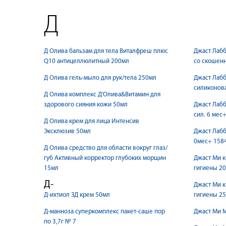
Д
Д Олива бальзам для тела Виталфреш плюс
Джаст Лабб
Q10 антицеллюлитный 200мл
со скошенн
Д Олива гель-мыло для рук/тела 250мл
Джаст Лабб
силиконова
Д Олива комплекс Д'Олива&Витамин для
здорового сияния кожи 50мл
Джаст Лабб
сил. 6 мес+
Д Олива крем для лица Интенсив
Эксклюзив 50мл
Джаст Лабб
0мес+ 158
Д Олива средство для области вокруг глаз/
губ Активный корректор глубоких морщин
Джаст Ми 
15мл
гигиены 2
Д-
Джаст Ми 
Д-ихтиол ЗД крем 50мл
гигиены 2
Д-манноза суперкомплекс пакет-саше пор
Джаст Ми 
по 3,7г № 7