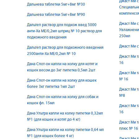
Джаст Ми с
Дальнева таблетки 5мг+8мг №30
Специальны
комплексо
Дальнева таблетки 5мг+8мг №90
Джаст Ми с
Дальтеп раствор для подкож введ 5000
Увлажнение
анти-Ха МЕ/0,2мл шприц № 10 раствор для
250мл
подкожного введения
Джаст Ми с
Дальтеп раствор для подкожного введения
2500анти-Ха МЕ/0,2мл № 10
Джаст Ми 
16
Дана Спот-он капли на холку для котят и
кошек весом до 3кг пипетка 0,5мл 2шт
Джаст Ми 
№ 16
Дана Спот-он капли на холку для кошек
более 3кг пипетка 1мл 2шт
Джаст Ми 
№8
Дана Спот-он капли на холку для собак и
кошек фл. 15мл
Джаст Ми т
16
Дана Ультра капли на холку пипетки 0,32мл
№1 (для кошек и котят до 4 кг)
Джаст Ми т
плюс № 16
Дана Ультра капли на холку пипетки 0,64 мл
№1 (для кошек более 4 кг)
Джаст Ми т