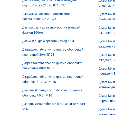
Дав лосьон для тела Сияние лета для
Джаст Ми п
смуглой кожи 250мл 8265732
дневные 
Дав маска для волос Интенсивное
Джаст Ми п
Восстановление 200мл
дневные у
Дав мусс для умывания против прыщей
Джаст Ми п
флакон 160мл
ежедневны
Дав мыло-крем Красота и Уход 135г
Джаст Ми п
ежедневны
Даграблок таблетки покрытые оболочкой
пленочной 80мг № 28
Джаст Ми п
ежедневны
Даграблок таблетки покрытые оболочкой
пленочной 80мг № 56
Джаст Ми п
ночные №
Даграблок таблетки покрытые пленочной
оболочкой 120мг № 28
Джаст Ми п
ночные ул
Дазолик (Орнидазол) таблетки покрытые
оболочкой 0,5г №10
Джаст Ми п
нормал пл
Дазолик Леди таблетки вагинальные 500мг
№ 6
Джаст Ми п
нормал плю