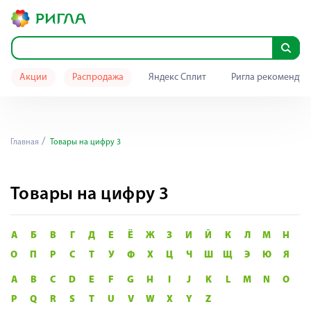
Акции
Распродажа
Яндекс Сплит
Ригла рекомендуе
Главная
Товары на цифру 3
Товары на цифру 3
А
Б
В
Г
Д
Е
Ё
Ж
З
И
Й
К
Л
М
Н
О
П
Р
С
Т
У
Ф
Х
Ц
Ч
Ш
Щ
Э
Ю
Я
A
B
C
D
E
F
G
H
I
J
K
L
M
N
O
P
Q
R
S
T
U
V
W
X
Y
Z