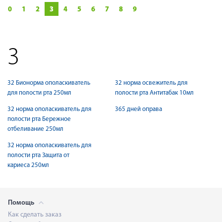
0
1
2
3
4
5
6
7
8
9
3
32 Бионорма ополаскиватель
32 норма освежитель для
для полости рта 250мл
полости рта Антитабак 10мл
32 норма ополаскиватель для
365 дней оправа
полости рта Бережное
отбеливание 250мл
32 норма ополаскиватель для
полости рта Защита от
кариеса 250мл
Помощь
Как сделать заказ